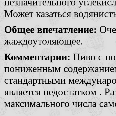
незначительного углекис
Может казаться водянист
Общее впечатление:
Оче
жаждоутоляющее.
Комментарии:
Пиво с п
пониженным содержанием
стандартными междунаро
является недостатком . Р
максимального числа сам