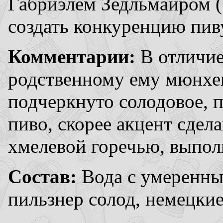
Габриэлем Зедльмайром ( 
создать конкуренцию пиву
Комментарии:
В отличие
родственному ему мюнхе
подчеркнуто солодовое, 
пиво, скорее акцент сдел
хмелевой горечью, выпо
Состав:
Вода с умеренны
пильзнер солод, немецкие