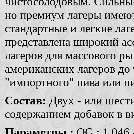
чистосолодовым. Сильные
но премиум лагеры имеют
стандартные и легкие ла
представлена широкий а
лагеров для массового ры
американских лагеров до
"импортного" пива или пи
Состав:
Двух - или шест
содержанием добавок в в
Параметры :
OG : 1.046 