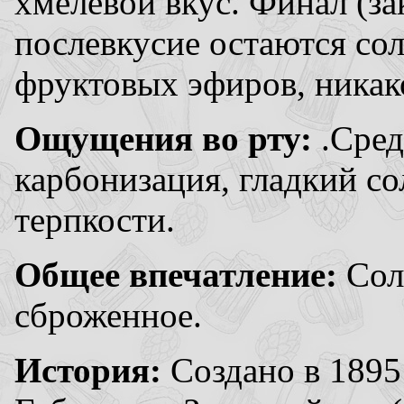
хмелевой вкус. Финал (з
послевкусие остаются со
фруктовых эфиров, никак
Ощущения во рту:
.Сред
карбонизация, гладкий со
терпкости.
Общее впечатление:
Сол
сброженное.
История:
Создано в 1895