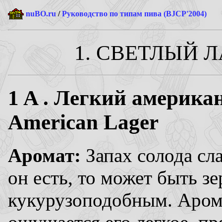
nuBO.ru
/
Руководство по типам пива (BJCP'2004)
1. СВЕТЛЫЙ Л
1
A . Легкий американ
American Lager
Аромат:
Запах солода сл
он есть, то может быть з
кукурузоподобным. Арома