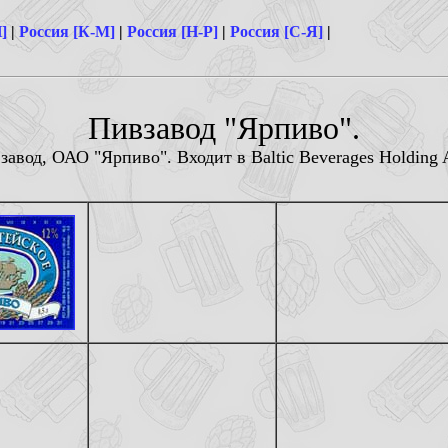
]
|
Россия [К-М]
|
Россия [Н-Р]
|
Россия [С-Я]
|
Пивзавод "Ярпиво".
авод, ОАО "Ярпиво". Входит в Baltic Beverages Holding 