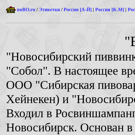
nuBO.ru
/
Этикетки
/
Россия [А-Й]
|
Россия [К-М]
|
Рос
"
"Новосибирский пиввин
"Собол". В настоящее вр
ООО "Сибирская пивова
Хейнекен) и "Новосибир
Входил в Росвиншампан
Новосибирск. Основан в 