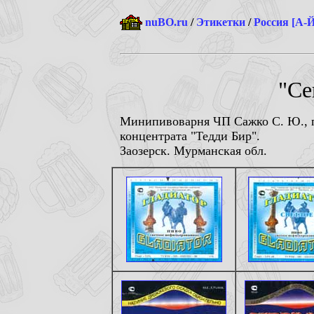
nuBO.ru
/
Этикетки
/
Россия [А-Й
"Се
Минипивоварня ЧП Сажко С. Ю., п
концентрата "Тедди Бир".
Заозерск. Мурманская обл.