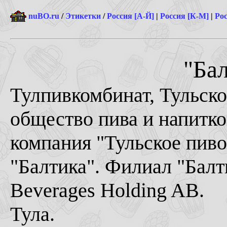
nuBO.ru
/
Этикетки
/
Россия [А-Й]
|
Россия [К-М]
|
Рос
"Бал
Тулпивкомбинат, Тульск
общество пива и напитк
компания "Тульское пив
"Балтика". Филиал "Балти
Beverages Holding AB.
Тула.