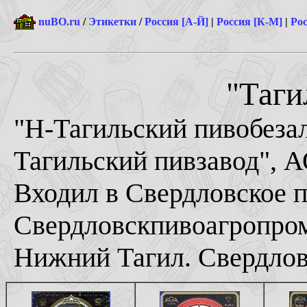
nuBO.ru
/
Этикетки
/
Россия [А-Й]
|
Россия [К-М]
|
Рос
"Таги
"Н-Тагильский пивобезал
Тагильский пивзавод", А
Входил в Свердловское 
Свердловскпивоагропро
Нижний Тагил. Свердловс