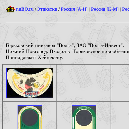
nuBO.ru
/
Этикетки
/
Россия [А-Й]
|
Россия [К-М]
|
Рос
Горьковский пивзавод "Волга", ЗАО "Волга-Инвест".
Нижний Новгород. Входил в "Горьковское пивообъед
Принадлежит Хейнекену.