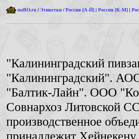
nuBO.ru
/
Этикетки
/
Россия [А-Й]
|
Россия [К-М]
|
Рос
"Калининградский пивза
"Калининградский". АО
"Балтик-Лайн". ООО "Ко
Совнархоз Литовской СС
производственное объед
принадлежит Хейнекену.