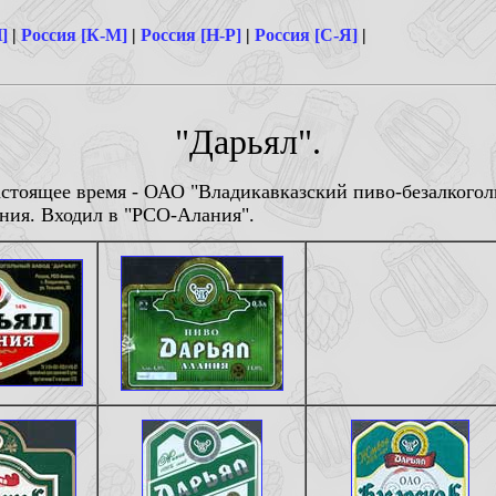
]
|
Россия [К-М]
|
Россия [Н-Р]
|
Россия [С-Я]
|
"Дарьял".
стоящее время - ОАО "Владикавказский пиво-безалкоголь
ния. Входил в "РСО-Алания".