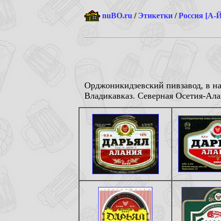
nuBO.ru
/
Этикетки
/
Россия [А-Й
Орджоникидзевский пивзавод, в на
Владикавказ. Северная Осетия-Aла