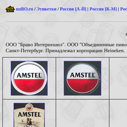
nuBO.ru
/
Этикетки
/
Россия [А-Й]
|
Россия [К-М]
|
Рос
ООО "Браво Интернешнл". ООО "Объединенные пивов
Санкт-Петербург. Принадлежал корпорации Heineken.