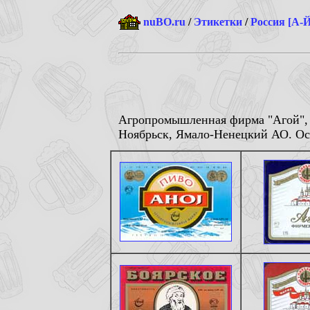
nuBO.ru
/
Этикетки
/
Россия [А-Й
Агропромышленная фирма "Агой", 
Ноябрьск, Ямало-Ненецкий АО. Осн