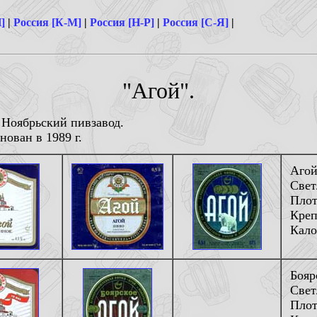
]
|
Россия [К-М]
|
Россия [Н-Р]
|
Россия [С-Я]
|
"Агой".
Ноябрьский пивзавод.
ован в 1989 г.
Агой
Свет
Плот
Креп
Кало
Бояр
Свет
Плот