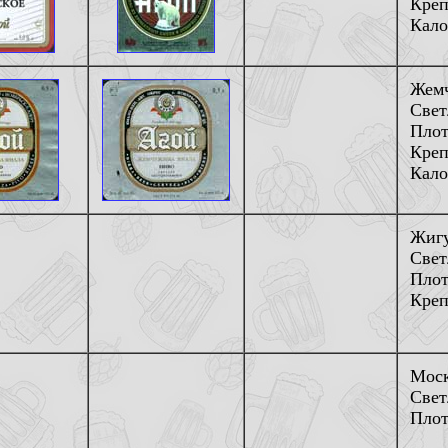
Креп
Кало
Жемч
Свет
Плот
Креп
Кало
Жигу
Свет
Плот
Креп
Моск
Свет
Плот