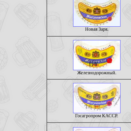
Новая Заря.
Железнодорожный.
Госагропром КАССР.