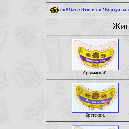
nuBO.ru
/
Этикетки
/
Виртуальны
Жиг
Арзамаский.
Братский.