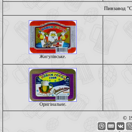
Пивзавод "С
Жигулiвське.
Оригiнальне.
© 1