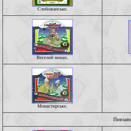
Слобожанське.
Веселий монах.
Монастирське.
Пивзаво