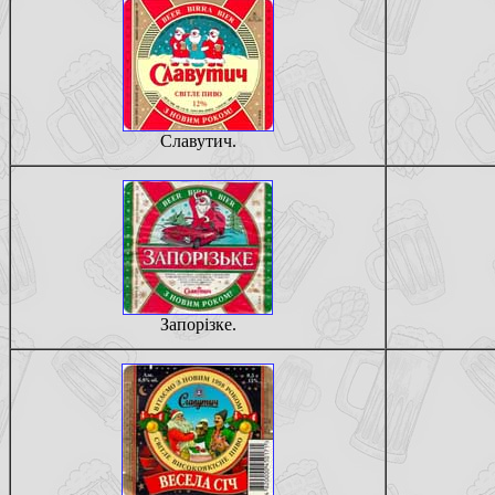
Славутич.
Запорiзке.