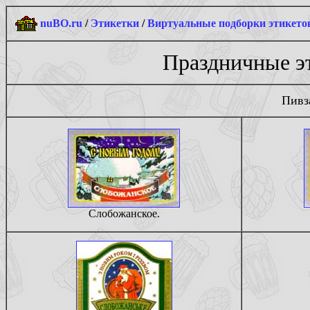
nuBO.ru
/
Этикетки
/
Виртуальные подборки этикето
Праздничные эт
Пивза
Слобожанское.