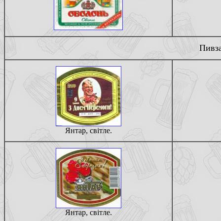
Пивза
Янтар, свiтле.
Янтар, свiтле.