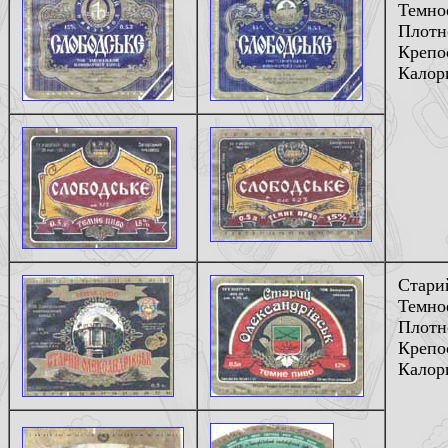
Темно
Плотн
Крепос
Калори
Стари
Темно
Плотн
Крепос
Калори