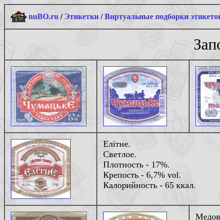
nuBO.ru
/
Этикетки
/
Виртуальные подборки этикето
Зап
Елiтне.
Светлое.
Плотность - 17%.
Крепость - 6,7% vol.
Калорийность - 65 ккал.
Медов