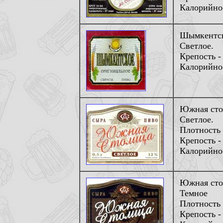
Калорийнос
Шымкентск
Светлое.
Крепость -
Калорийнос
Южная стол
Светлое.
Плотность 
Крепость -
Калорийнос
Южная сто
Темное
Плотность 
Крепость -