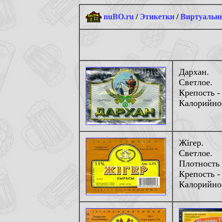
nuBO.ru
/
Этикетки
/
Виртуальны
Дархан.
Светлое.
Крепость -
Калорийнос
Жiгер.
Светлое.
Плотность 
Крепость -
Калорийнос