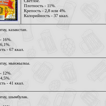
Светлое.
Плотность - 11%.
Крепость - 2,8 или 4%.
Калорийность - 37 ккал.
тау, казакстан.
- 16%.
 6,1%.
ть - 67 ккал.
атау, мынжылкы.
- 12%.
 4,5%.
ть - 41 ккал.
тау, шымбулак.