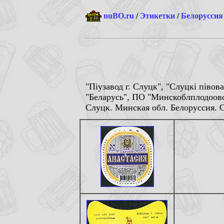
nuBO.ru
/
Этикетки
/
Белоруссия
"Пiузавод г. Слуцк", "Слуцкi пiво
"Беларусь", ПО "Минскоблплодоов
Слуцк. Минская обл. Белоруссия. О