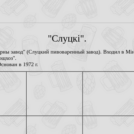
"Слуцкi".
варны завод" (Слуцкий пивоваренный завод). Входил в Мi
ощхоз".
снован в 1972 г.