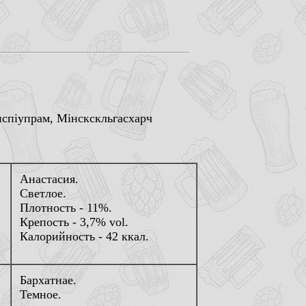
нспiупрам, Мiнскскльгасхарч
Анастасия.
Светлое.
Плотность - 11%.
Крепость - 3,7% vol.
Калорийность - 42 ккал.
Бархатнае.
Темное.