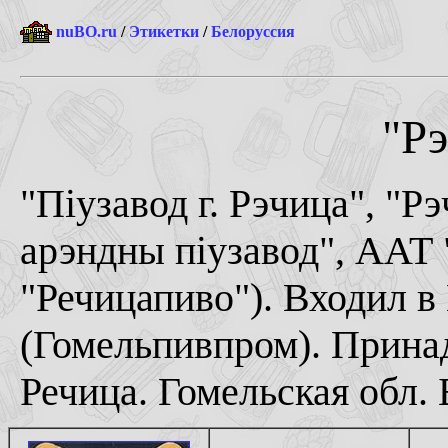
nuBO.ru
/
Этикетки
/
Белоруссия
"Рэ
"Пiузавод г. Рэчица", "Р
арэндны пiузавод", ААТ
"Речицапиво"). Входил в
(Гомельпивпром). Прина
Речица. Гомельская обл. 