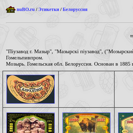
nuBO.ru
/
Этикетки
/
Белоруссия
"Пiузавод г. Мазыр", "Мазырскi пiузавод", ("Мозырс
Гомельпивпром.
Мозырь. Гомельская обл. Белоруссия. Основан в 1885 г