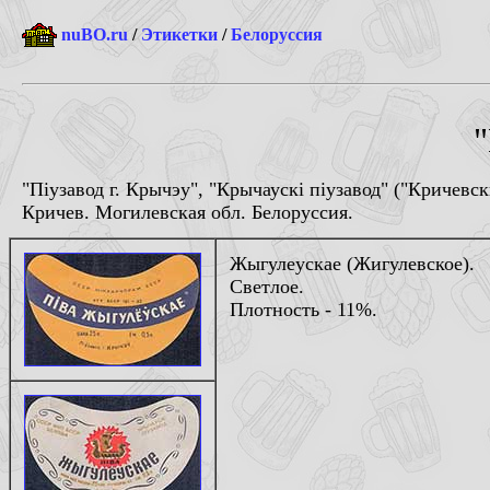
nuBO.ru
/
Этикетки
/
Белоруссия
"
"Пiузавод г. Крычэу", "Крычаускi пiузавод" ("Кричев
Кричев. Могилевская обл. Белоруссия.
Жыгулеускае (Жигулевское).
Светлое.
Плотность - 11%.