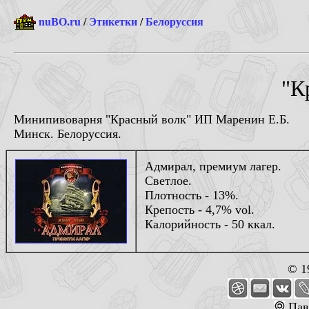
nuBO.ru
/
Этикетки
/
Белоруссия
"К
Минипивоварня "Красный волк" ИП Маренин Е.Б.
Минск. Белоруссия.
Адмирал, премиум лагер.
Светлое.
Плотность - 13%.
Крепость - 4,7% vol.
Калорийность - 50 ккал.
© 1
Пав