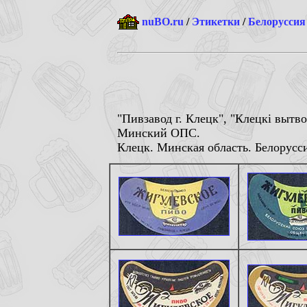
nuBO.ru
/
Этикетки
/
Белоруссия
"Пивзавод г. Клецк", "
Клецкi вытво
Минский ОПС.
Клецк. Минская область. Белорусси