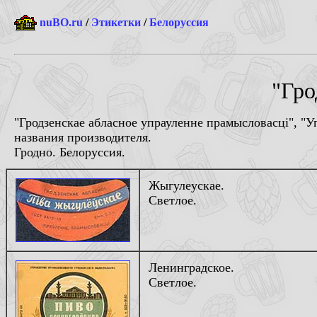
nuBO.ru
/
Этикетки
/
Белоруссия
"Гро
"Гродзенскае абласное упрауленне прамысловасцi", "
названия производителя.
Гродно. Белоруссия.
Жыгулеускае.
Светлое.
Ленинградское.
Светлое.