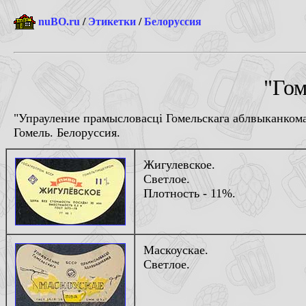
nuBO.ru
/
Этикетки
/
Белоруссия
"Го
"Упрауление прамысловасцi Гомельскага аблвыканкома
Гомель. Белоруссия.
Жигулевское.
Светлое.
Плотность - 11%.
Маскоускае.
Светлое.