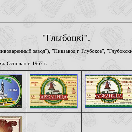
"Глыбоцкi".
пивоваренный завод"), "Пивзавод г. Глубокое", "Глубокск
я. Основан в 1967 г.