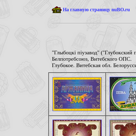
На главную страницу nuBO.ru
"Глыбоцкi пiузавод" ("Глубокский 
Белпотребсоюз, Витебского ОПС.
Глубокое. Витебская обл. Белорусси