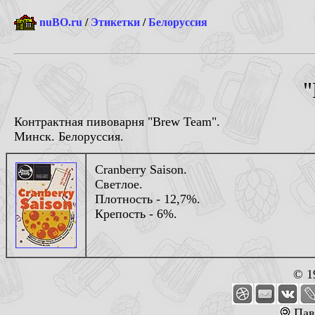
nuBO.ru
/
Этикетки
/
Белоруссия
"
Контрактная пивоварня "Brew Team".
Минск. Белоруссия.
Cranberry Saison.
Светлое.
Плотность - 12,7%.
Крепость - 6%.
© 1
Пав