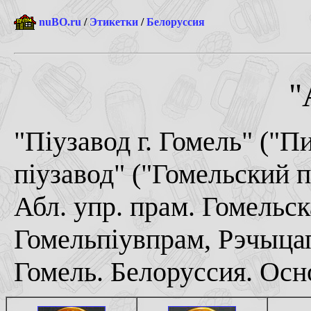
nuBO.ru
/
Этикетки
/
Белоруссия
"
"Пiузавод г. Гомель" ("Пи
пiузавод" ("Гомельский п
Абл. упр. прам. Гомельс
Гомельпiувпрам, Рэчыца
Гомель. Белоруссия. Осно