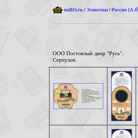
nuBO.ru
/
Этикетки
/
Россия [А-Й
ООО Постоялый двор "Русь".
Серпухов.