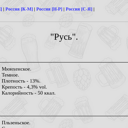
]
|
Россия [К-М]
|
Россия [Н-Р]
|
Россия [С-Я]
|
"Русь".
Мюнхенское.
Темное.
Плотность - 13%.
Крепость - 4,3% vol.
Калорийность - 50 ккал.
Пльзеньское.