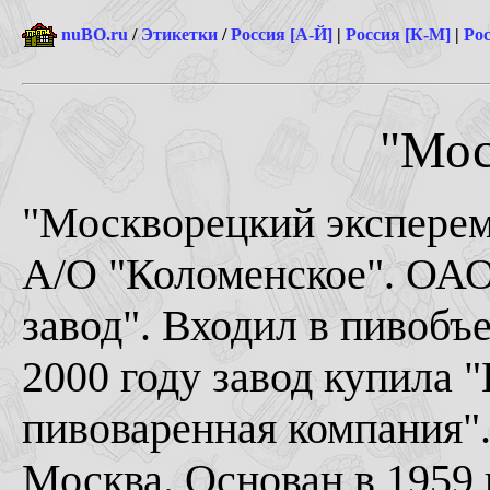
nuBO.ru
/
Этикетки
/
Россия [А-Й]
|
Россия [К-М]
|
Рос
"Мос
"Москворецкий эксперем
А/О "Коломенское". ОА
завод". Входил в пивобъ
2000 году завод купила 
пивоваренная компания"
Москва. Основан в 1959 г