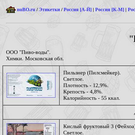
nuBO.ru
/
Этикетки
/
Россия [А-Й]
|
Россия [К-М]
|
Рос
"
ООО "Пиво-воды".
Химки. Московская обл.
Пильзнер (Пилсмейкер).
Светлое.
Плотность - 12,9%.
Крепость - 4,8%.
Калорийность - 55 ккал.
Кислый фруктовый 3 (Фейхоа)
Светлое.