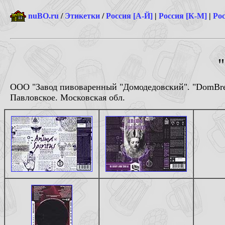
nuBO.ru
/
Этикетки
/
Россия [А-Й]
|
Россия [К-М]
|
Рос
ООО "Завод пивоваренный "Домодедовский". "DomBr
Павловское. Московская обл.