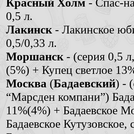
Красный Холм
- Спас-н
0,5 л.
Лакинск
- Лакинское юби
0,5/0,33 л.
Моршанск
- (серия 0,5 
(5%) + Купец светлое 13
Москва
(
Бадаевский
) -
“Марсден компани”) Бадае
11%(4%) + Бадаевское Мо
Бадаевское Кутузовское, 