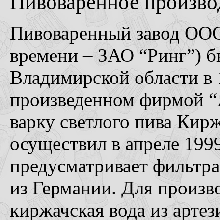
Пивоваренное произво
Пивоваренный завод ООО
времени – ЗАО “Ринг”) б
Владимирской области в 1
произведенном фирмой “
варку светлого пива Кир
осуществил в апреле 1999
предусматривает фильтра
из Германии. Для произв
киржачская вода из арте