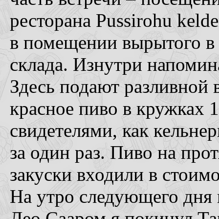
ресторана Pussirohu keld
в помещении вырытого в 
склада. Изнутри напомин
Здесь подают разливной в
красное пиво в кружках 1
свидетелями, как кельне
за один раз. Пиво на про
закуски входили в стоимо
На утро следующего дня в
Лео Сааром я покинул Тар