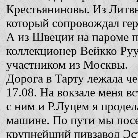
Крестьяниновы. Из Литвы
который сопровождал гер
А из Швеции на пароме 
коллекционер Вейкко Руу
участником из Москвы.
Дорога в Тарту лежала че
17.08. На вокзале меня в
с ним и Р.Луцем я продел
машине. По пути мы посе
крупнейший пивзавод Эст