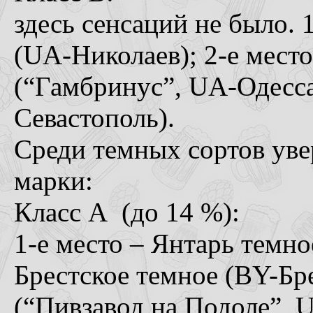
здесь сенсаций не было. 
(UA-Николаев); 2-е мест
(“Гамбринус”, UA-Одесса)
Севастополь).
Среди темных сортов уве
марки:
Класс А (до 14 %):
1-е место – Янтарь темно
Брестское темное (BY-Бре
(“Пивзавод на Подоле”, 