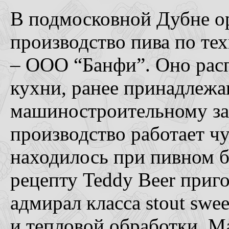
В подмосковной Дубне о
производство пива по те
– ООО “Банфи”. Оно рас
кухни, ранее принадлеж
машиностроительному за
производство работает чу
находилось при пивном ба
рецепту Teddy Beer приг
адмирал класса stout swe
и тепловой обработки. М