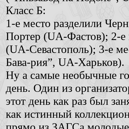
Класс Б:
1-е место разделили Чер
Портер (UA-Фастов); 2-е
(UA-Севастополь); 3-е м
Бава-рия”, UA-Харьков).
Ну а самые необычные го
день. Один из организато
этот день как раз был зан
как истинный коллекционе
прямо из ЗАГСа молодые 