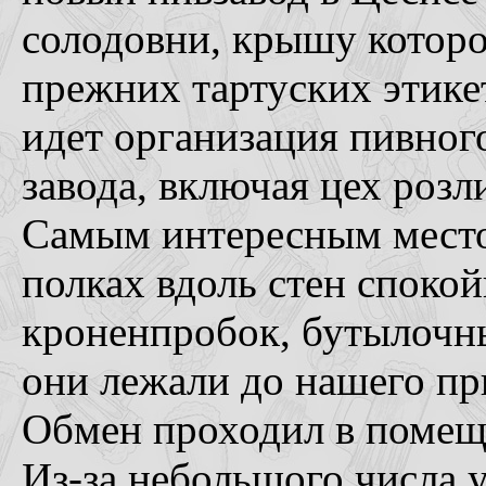
солодовни, крышу которо
прежних тартуских этике
идет организация пивног
завода, включая цех розл
Самым интересным местом
полках вдоль стен споко
кроненпробок, бутылочны
они лежали до нашего пр
Обмен проходил в помеще
Из-за небольшого числа 