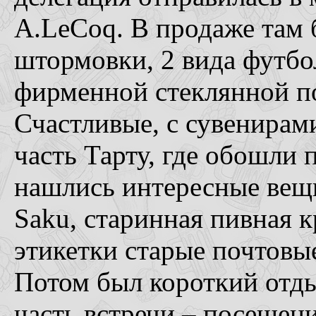
A.LeCoq. В продаже там
штормовки, 2 вида футбол
фирменной стеклянной по
Счастливые, с сувенирам
часть Тарту, где обошли 
нашлись интересные вещ
Saku, старинная пивная 
этикетки старые почтовы
Потом был короткий отды
часть встречи – посещен