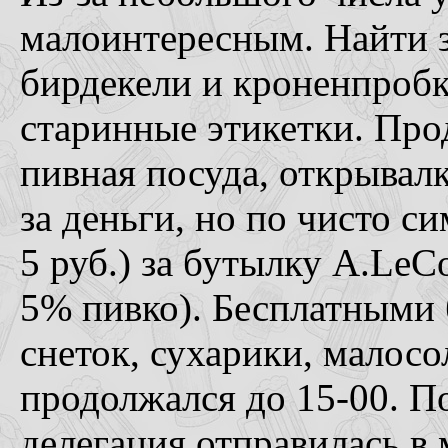
малоинтересным. Найти з
бирдекели и кроненпробк
старинные этикетки. Про
пивная посуда, открывалк
за деньги, но по чисто с
5 руб.) за бутылку A.LeC
5% пивко). Бесплатными 
снеток, сухарики, малос
продолжался до 15-00. П
делегация отправилась в 