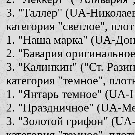
3. "Таллер" (UA-Николае
категория "светлое", пл
1. "Наша марка" (UA-Дон
2. "Бавария оригинальное
3. "Калинкин" ("Ст. Рази
категория "темное", пло
1. "Янтарь темное" (UA-
2. "Праздничное" (UA-М
3. "Золотой грифон" (U
категория "темное", пло