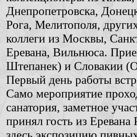
Днепропетровска, Донецк
Рога, Мелитополя, други
коллеги из Москвы, Санк
Еревана, Вильнюса. Прие
Штепанек) и Словакии (О
Первый день работы вст
Само мероприятие проход
санатория, заметное уча
принял гость из Еревана
здесь экспозицию пивных