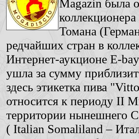
Magazin была о
коллекционера
Томана (Герман
редчайших стран в колле
Интернет-аукционе E-bay
ушла за сумму приблизит
здесь этикетка пива "Vit
относится к периоду II М
территории нынешнего С
( Italian Somaliland – И