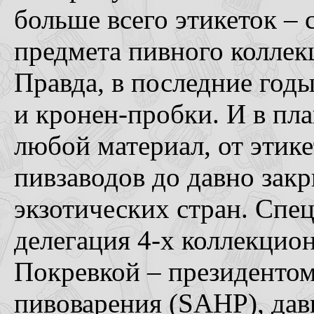
больше всего этикеток –
предмета пивного коллек
Правда, в последние год
и кронен-пробки. И в пл
любой материал, от этик
пивзаводов до давно зак
экзотических стран. Спе
делегация 4-х коллекцион
Покревкой – президенто
пивоварения (SAHP), да