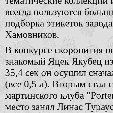
тематические коллекции 
всегда пользуются больш
подборка этикеток завода
Хамовников.
В конкурсе скоропития о
знакомый Яцек Якубец и
35,4 сек он осушил снача
(все 0,5 л). Вторым стал
мартинского клуба "Porter
место занял Линас Тураус