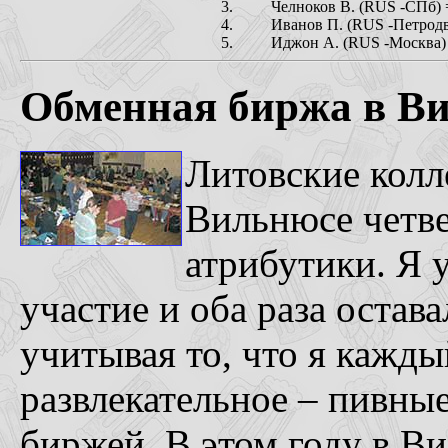
3.
Челноков В. (RUS -СПб) 
4.
Иванов П. (RUS -Петродв
5.
Иджон А. (RUS -Москва)
Обменная биржа в Ви
Литовские колле
Вильнюсе четв
атрибутики. Я 
участие и оба раза остав
учитывая то, что я кажды
развлекательное – пивны
биржей. В этом году в В