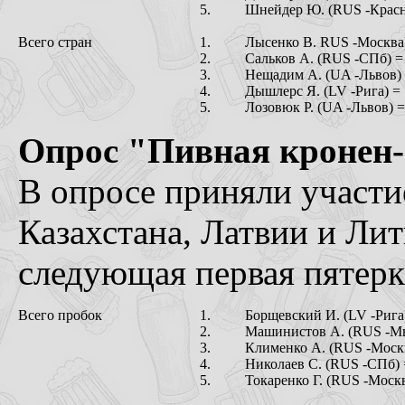
5.
Шнейдер Ю. (RUS -Красн
Всего стран
1.
Лысенко В. RUS -Москва)
2.
Сальков А. (RUS -СПб) =
3.
Нещадим А. (UA -Львов) 
4.
Дышлерс Я. (LV -Рига) =
5.
Лозовюк Р. (UA -Львов) =
Опрос "Пивная кронен-
В опросе приняли участи
Казахстана, Латвии и Ли
следующая первая пятерк
Всего пробок
1.
Борщевский И. (LV -Рига)
2.
Машинистов А. (RUS -Мы
3.
Клименко А. (RUS -Москв
4.
Николаев С. (RUS -СПб) 
5.
Токаренко Г. (RUS -Москв