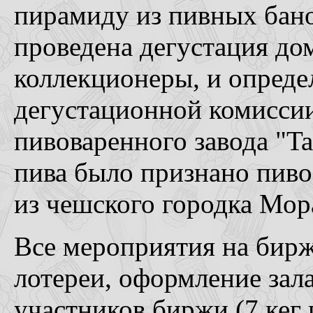
пирамиду из пивных бано
проведена дегустация до
коллекционеры, и опреде
дегустационной комиссии
пивоваренного завода "T
пива было признано пиво
из чешского городка Мор
Все мероприятия на бирже
лотереи, оформление зала
участников биржи (7 кег