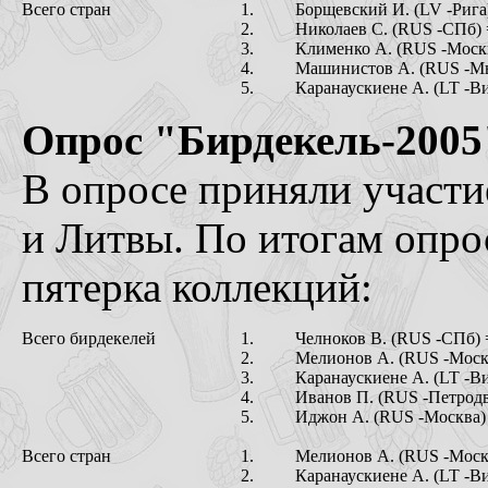
Всего стран
1.
Борщевский И. (LV -Рига
2.
Николаев С. (RUS -СПб) 
3.
Клименко А. (RUS -Москв
4.
Машинистов А. (RUS -М
5.
Каранаускиене А. (LT -В
Опрос "Бирдекель-2005
В опросе приняли участи
и Литвы. По итогам опро
пятерка коллекций:
Всего бирдекелей
1.
Челноков В. (RUS -СПб) 
2.
Мелионов А. (RUS -Москв
3.
Каранаускиене А. (LT -В
4.
Иванов П. (RUS -Петродв
5.
Иджон А. (RUS -Москва) 
Всего стран
1.
Мелионов А. (RUS -Моск
2.
Каранаускиене А. (LT -В