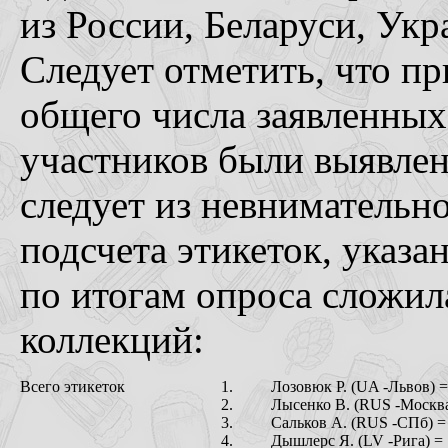
из России, Беларуси, Ук
Следует отметить, что пр
общего числа заявленных
участников были выявлен
следует из невнимательн
подсчета этикеток, указа
по итогам опроса сложил
коллекций:
Всего этикеток
1.
Лозовюк Р. (UA -Львов) =
2.
Лысенко В. (RUS -Москва
3.
Сальков А. (RUS -СПб) =
4.
Дышлерс Я. (LV -Рига) = 