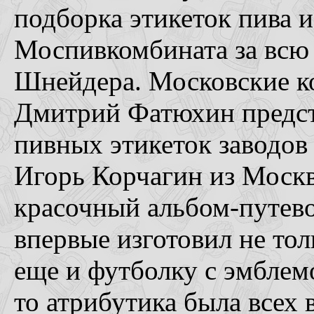
подборка этикеток пива 
Моспивкомбината за всю 
Шнейдера. Московские к
Дмитрий Фатюхин предста
пивных этикеток заводов 
Игорь Корчагин из Моск
красочный альбом-путево
впервые изготовил не то
еще и футболку с эмблемо
то атрибутика была всех