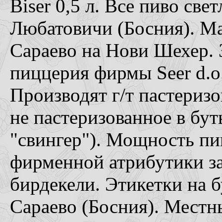
Biser 0,5 л. Все пиво свет
Любатовичи (Босния). Ма
Сараево на Нови Шехер. 
пиццерия фирмы Seer d.o.
Производят г/т пастеризо
не пастеризованное в бут
"свингер"). Мощность пив
фирменной атрибутики зав
бирдекели. Этикетки на 
Сараево (Босния). Местн