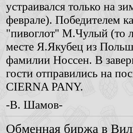
устраивался только на зи
феврале). Победителем к
"пивоглот'' М.Чулый (то л
месте Я.Якубец из Польши
фамилии Носсен. В заве
гости отправились на по
CIERNA PANY.
-В. Шамов-
Обменная биржа в Вил