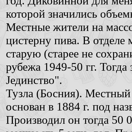
год. Диковинной для меня
которой значились объемы
Местные жители на массо
цистерну пива. В отделе
старую (старее не сохран
рубежа 1949-50 гг. Тогда
Jединствo".
Тузла (Босния). Местный 
основан в 1884 г. под наз
Производил он тогда 50 0