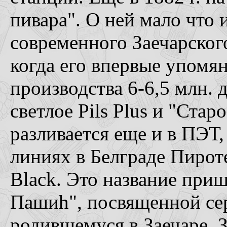
пивара". О ней мало что 
современного Заечарского
когда его впервые упомя
производства 6-6,5 млн. 
светлое Pils Plus и "Стар
разливается еще и в ПЭТ, 
линиях в Белграде Пироте
Black. Это название при
Пашиh", посвященной сер
родившемуся в Заечаре. 