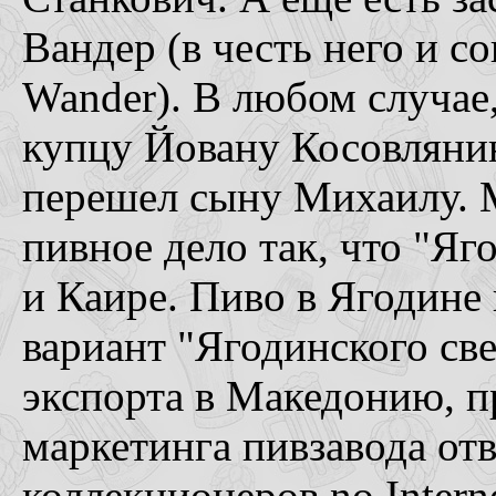
Вандер (в честь него и с
Wander). В любом случае,
купцу Йовану Косовлянину
перешел сыну Михаилу. 
пивное дело так, что "Яг
и Каире. Пиво в Ягодине
вариант "Ягодинского св
экспорта в Македонию, п
маркетинга пивзавода от
коллекционеров no Intern