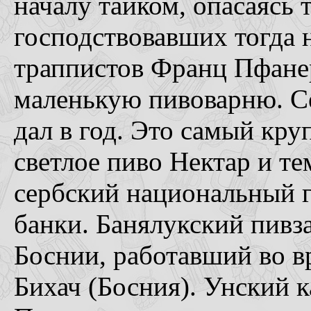
началу тайком, опасаясь 
господствовавших тогда н
траппистов Франц Пфанер
маленькую пивоварню. Се
дал в год. Это самый кру
светлое пиво Нектар и те
сербский национальный ге
банки. Банялукский пивз
Боснии, работавший во в
Бихач (Босния). Унский к