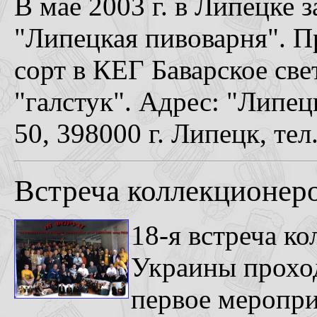
В мае 2003 г. в Липецке
"Липецкая пивоварня". П
сорт в КЕГ Баварское све
"галстук". Адрес: "Липе
50, 398000 г. Липецк, тел
Встреча коллекционеро
18-я встреча к
Украины проход
первое меропри