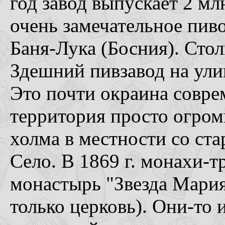
год завод выпускает 2 мл
очень замечательное пиво S
Баня-Лука (Босния). Сто
Здешний пивзавод на улиц
Это почти окраина совре
территория просто огром
холма в местности со с
Село. В 1869 г. монахи-т
монастырь "Звезда Мария"
только церковь). Они-то и