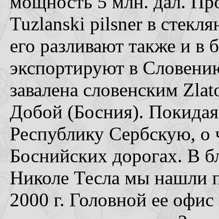
мощность 5 млн. дал. Пр
Tuzlanski pilsner в стекля
его разливают также и в б
экспортируют в Словению
завалена словенским Zlat
Добой (Босния). Покидая
Республику Сербскую, о ч
Боснийских дорогах. В 
Николе Тесла мы нашли п
2000 г. Головной ее офис 