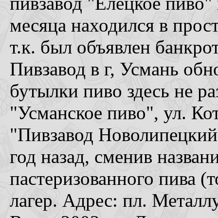
пивзавод "Елецкое пиво" в
месяца находился в прост
т.к. был объявлен банкро
Пивзавод в г, Усмань обн
бутылки пиво здесь не ра
"Усманское пиво", ул. Кот
"Пивзавод Новолипецкий"
год назад, сменив назван
пастеризованного пива (
лагер. Адрес: пл. Металлу