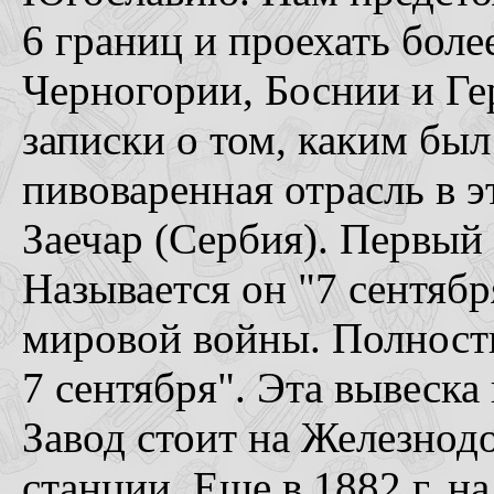
6 границ и проехать боле
Черногории, Боснии и Ге
записки о том, каким был
пивоваренная отрасль в э
Заечар (Сербия). Первый
Называется он "7 сентябр
мировой войны. Полность
7 сентября". Эта вывеска
Завод стоит на Железнод
станции. Еще в 1882 г. н