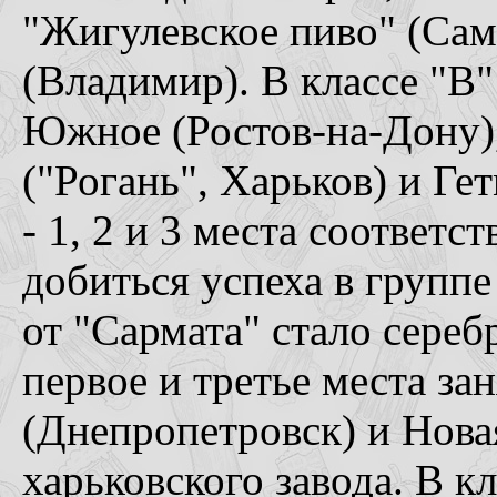
"Жигулевское пиво" (Сама
(Владимир). В классе "В"
Южное (Ростов-на-Дону),
("Рогань", Харьков) и Ге
- 1, 2 и 3 места соответс
добиться успеха в групп
от "Сармата" стало сереб
первое и третье места з
(Днепропетровск) и Нова
харьковского завода. В к