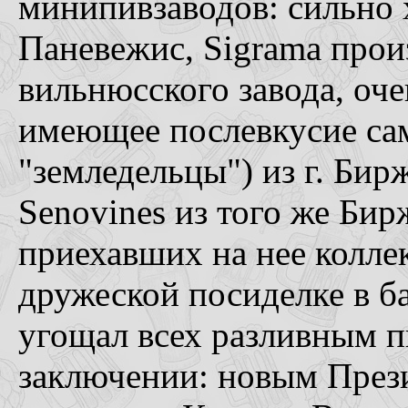
минипивзаводов: сильно х
Паневежис, Sigrama прои
вильнюсского завода, оче
имеющее послевкусие сам
"земледельцы") из г. Бир
Senovines из того же Бир
приехавших на нее колле
дружеской посиделке в ба
угощал всех разливным п
заключении: новым През