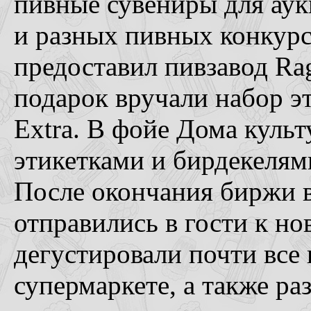
пивные сувениры для ау
и разных пивных конкур
предоставил пивзавод Ra
подарок вручали набор э
Extra. В фойе Дома куль
этикетками и бирдекелями
После окончания биржи 
отправились в гости к н
дегустировали почти все 
супермаркете, а также ра