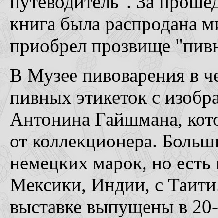
путеводитель". За прошед
книга была распродана м
приобрел прозвище "пивн
В Музее пивоварения в ч
пивных этикеток с изоб
Антонина Гайшмана, кото
от коллекционера. Больши
немецких марок, но есть 
Мексики, Индии, с Таити
выставке выпущены в 20-