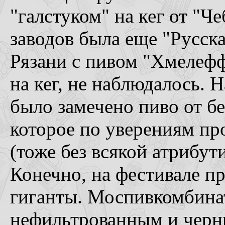
"галстуком" на кег от "Ч
заводов была еще "Русск
Рязани с пивом "Хмелефф
на кег, не наблюдалось. 
было замечено пиво от б
которое по уверениям п
(тоже без всякой атрибут
Конечно, на фестивале п
гиганты. Моспивкомбинат
нефильтрованным и черн