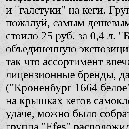
и "галстуки" на кеги. Гру
пожалуй, самым дешевым
стоило 25 руб. за 0,4 л. 
объединенную экспозицию
так что ассортимент впе
лицензионные бренды, д
("Кроненбург 1664 белое"
на крышках кегов самокл
удаче, можно было собра
группа "Efes" расположила