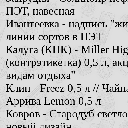
ПЭТ, навесная
Ивантеевка - надпись "жи
линии сортов в ПЭТ
Калуга (КПК) - Miller High
(контрэтикетка) 0,5 л, а
видам отдыха"
Клин - Freez 0,5 л // Чай
Аррива Lemon 0,5 л
Ковров - Стародуб светл
новый дизайн