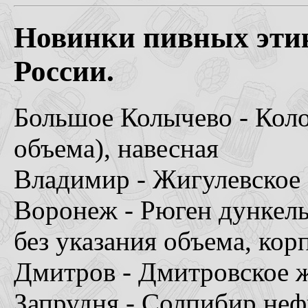
Новинки пивных этик
России.
Большое Колычево - Коло
объема), навесная
Владимир - Жигулевское 
Воронеж - Рюген дункель
без указания объема, кор
Дмитров - Дмитровское ж
Запрудня - Солпибир неф