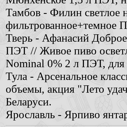
Тамбов - Филин светлое 
фильтрованное+темное ПЭ
Тверь - Афанасий Доброе
ПЭТ // Живое пиво осветл
Nominal 0% 2 л ПЭТ, для
Тула - Арсенальное клас
объемы, акция "Лето удач
Беларуси.
Ярославль - Ярпиво янта