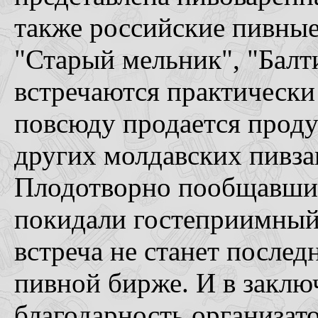
также российские пивные
"Старый мельник", "Балт
встречаются практически
повсюду продается продук
других молдавских пивза
Плодотворно пообщавшис
покидали гостеприимный
встреча не станет послед
пивной бирже. И в заклю
благодарность организато