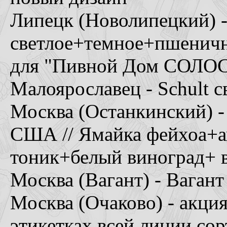
Липецк (Новолипецкий) 
светлое+темное+пшенично
для "Пивной Дом СОЛО
Малоярославец - Schult с
Москва (Останкинский) - R
США // Ямайка фейхоа+а
тоник+белый виноград+ в
Москва (Вагант) - Вагант
Москва (Очаково) - акци
этикетках всей линии со