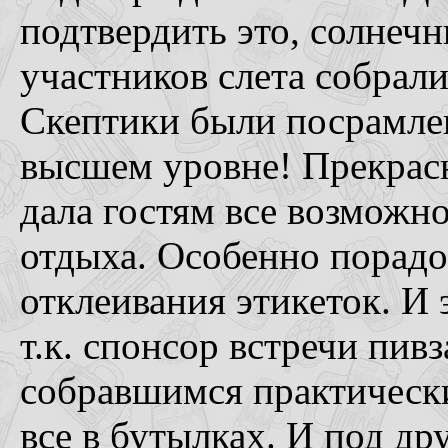
подтвердить это, солнеч
участников слета собрали
Скептики были посрамлен
высшем уровне! Прекрасн
дала гостям все возможн
отдыха. Особенно порадо
отклеивания этикеток. И 
т.к. спонсор встречи пив
собравшимся практически
все в бутылках. И под д