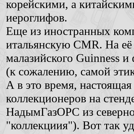
корейскими, а китайским
иероглифов.
Еще из иностранных ком
итальянскую CMR. На её 
малазийского Guinness и 
(к сожалению, самой эти
А в это время, настоящая
коллекционеров на стенд
НадымГазОРС из северно
"коллекциия"). Вот так у