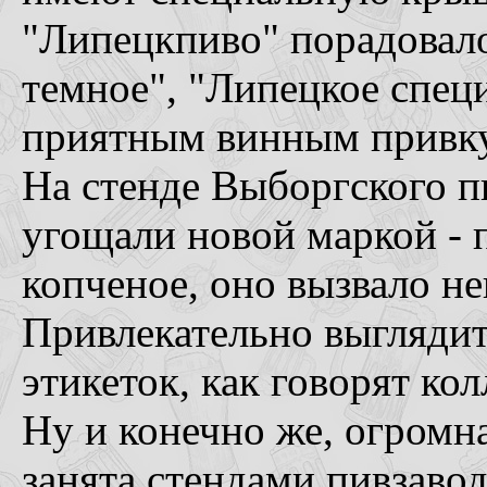
"Липецкпиво" порадовал
темное", "Липецкое спец
приятным винным привку
На стенде Выборгского п
угощали новой маркой - 
копченое, оно вызвало н
Привлекательно выглядит
этикеток, как говорят ко
Ну и конечно же, огромн
занята стендами пивзавод