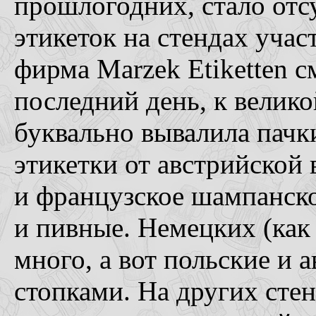
прошлогодних, стало отс
этикеток на стендах учас
фирма Marzek Etiketten с
последний день, к велик
буквально вывалила пачк
этикетки от австрийской
и французское шампанско
и пивные. Немецких (как
много, а вот польские и 
стопками. На других сте