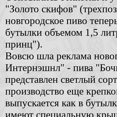
"Золото скифов" (трехпоз
новгородское пиво теперь
бутылки объемом 1,5 лит
принц").
Вовсю шла реклама новог
Интернэшнл" - пива "Боч
представлен светлый сор
производство еще крепког
выпускается как в бутылк
имеют специальную крыш