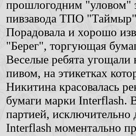
прошлогодним "уловом
пивзавода ТПО "Таймыр"
Порадовала и хорошо изв
"Берег", торгующая бумаг
Веселые ребята угощали 
пивом, на этикетках кот
Никитина красовалась ре
бумаги марки Interflash
партией, исключительно д
Interflash моментально п