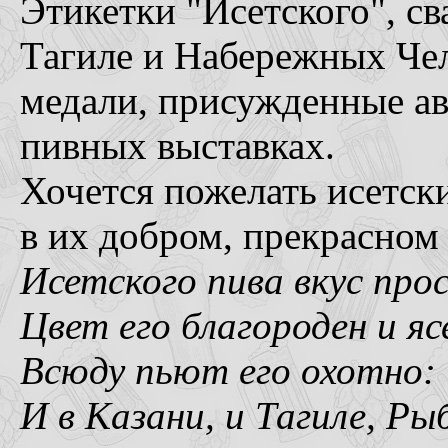
Этикетки "Исетского", с
Тагиле и Набережных Че
медали, присужденные а
пивных выставках.
Хочется пожелать исетск
в их добром, прекрасном 
Исетского пива вкус про
Цвет его благороден и яс
Всюду пьют его охотно:
И в Казани, и Тагиле, Ры