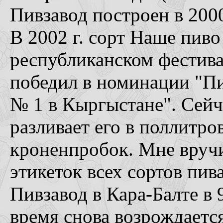
Пивзавод построен в 2000 
В 2002 г. сорт Наше пиво
республиканском фестива
победил в номинации "Пи
№ 1 в Кыргыстане". Сейча
разливает его в поллитро
кроненпробок. Мне вруч
этикеток всех сортов пива
Пивзавод в Кара-Балте в 
время снова возрождаетс