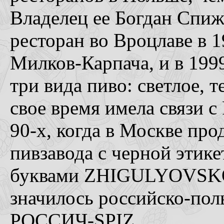
Владелец ее Богдан Спиж
ресторан во Вроцлаве в 199
Милков-Карпача, и в 1999
три вида пиво: светлое, 
свое время имела связи с
90-х, когда в Москве про
пивзавода с черной этик
буквами ZHIGULYOVSKOY
значилось российско-пол
РОССИЧ-SPIZ.