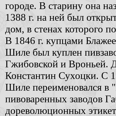
городе. В старину она на
1388 г. на ней был откр
дом, в стенах которого п
В 1846 г. купцами Блаж
Шиле был куплен пивзаво
Гжибовской и Вроньей. Д
Константин Сухоцки. С 1
Шиле переименовался в 
пивоваренных заводов Г
дореволюционных этикет