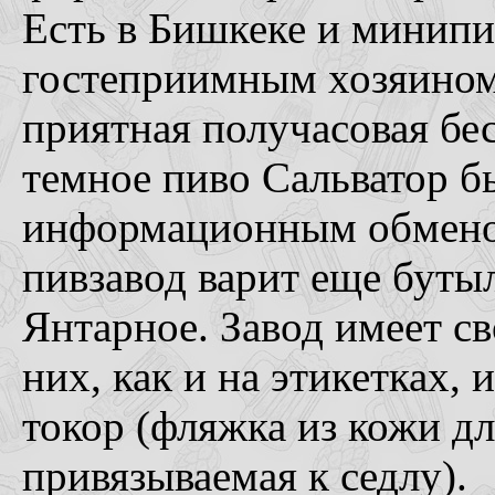
Есть в Бишкеке и минипив
гостеприимным хозяином
приятная получасовая бе
темное пиво Сальватор б
информационным обменом
пивзавод варит еще буты
Янтарное. Завод имеет св
них, как и на этикетках,
токор (фляжка из кожи д
привязываемая к седлу).