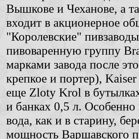
Вышкове и Чеханове, а т
входит в акционерное о
"Королевские" пивзаводы"
пивоваренную группу Br
марками завода после это
крепкое и портер), Kaise
еще Zloty Krol в бутылка
и банках 0,5 л. Особенно
вода, как и в старину, б
мощность Варшавского пи