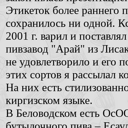
Этикеток более раннего п
сохранилось ни одной. Кс
2001 г. варил и поставля
пивзавод "Арай" из Лисак
не удовлетворило и его п
этих сортов я рассылал к
На них есть стилизованно
киргизском языке.
В Беловодском есть ОсОО
бутылочного пива – Есаул