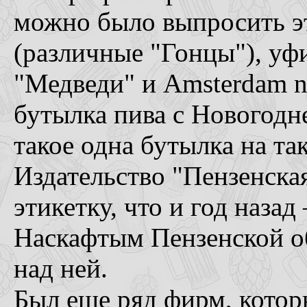
можно было выпросить э
(различные "Гонцы"), уф
"Медведи" и Amsterdam na
бутылка пива с Новогодне
такое одна бутылка на та
Издательство "Пензенская
этикетку, что и год назад
Наскафтым Пензенской об
над ней.
Был еще ряд фирм, котор