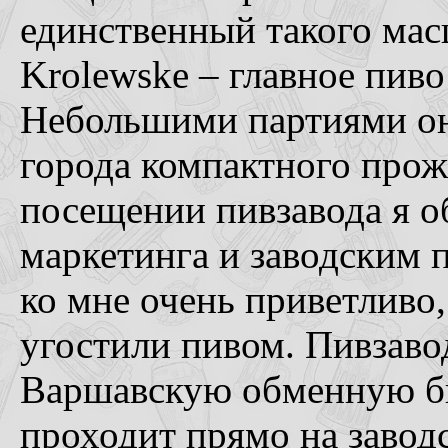
единственный такого мас
Krolewske – главное пив
Небольшими партиями он
города компактного прож
посещении пивзавода я о
маркетинга и заводским п
ко мне очень приветливо,
угостили пивом. Пивзавод 
Варшавскую обменную би
проходит прямо на завод