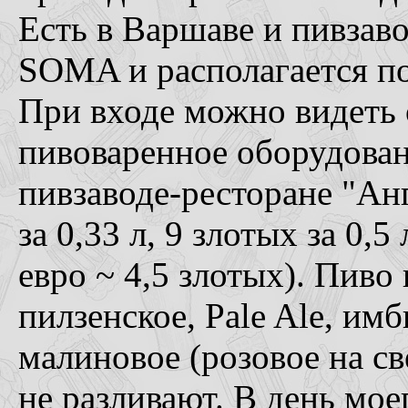
Есть в Варшаве и пивзав
SOMA и располагается по 
При входе можно видеть
пивоваренное оборудован
пивзаводе-ресторане "Анг
за 0,33 л, 9 злотых за 0,5
евро ~ 4,5 злотых). Пиво
пилзенское, Pale Ale, им
малиновое (розовое на св
не разливают. В день мо