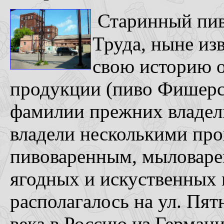
Старинный пиво
Труда, ныне из
свою историю о
продукции (пиво Фишерс
фамилии прежних владел
владели несколькими про
пивоваренным, мыловаре
ягодных и искуственных 
располагалось на ул. Пят
века в Россию из Герман