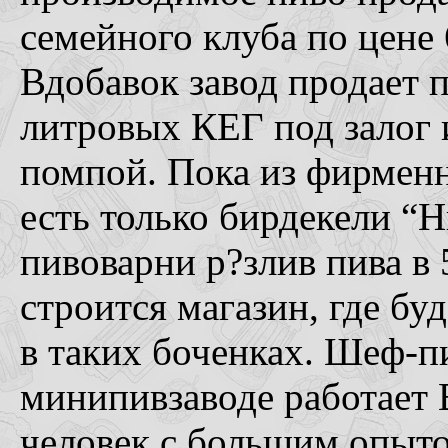
семейного клуба по цене 6
Вдобавок завод продает п
литровых КЕГ под залог 
помпой. Пока из фирмен
есть только бирдекели “Н
пивоварни р?злив пива в
строится магазин, где буд
в таких боченках. Шеф-п
минипивзаводе работает 
человек с большим опыто