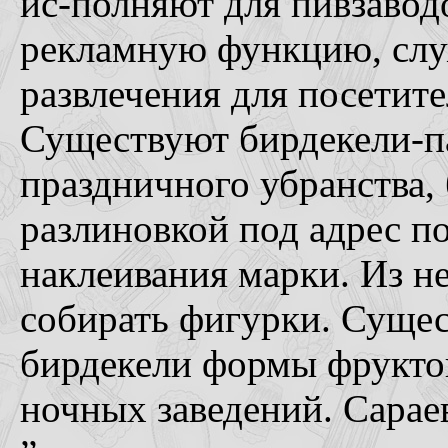
ис-полняют для пивзавод
рекламную функцию, слу
развлечения для посетит
Существуют бирдекели-п
праздничного убранства,
разлиновкой под адрес п
наклеивания марки. Из н
собирать фигурки. Суще
бирдекели формы фрукто
ночных заведений. Сараев