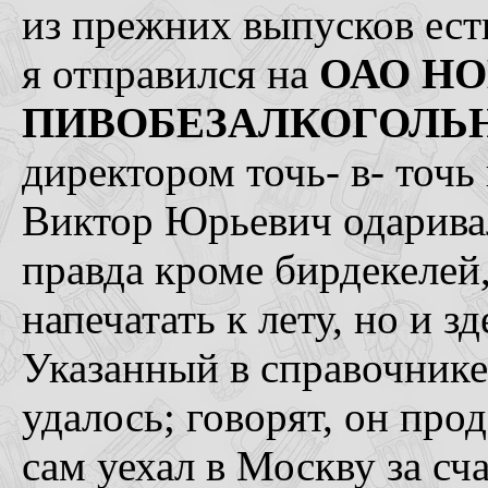
из прежних выпусков ест
я отправился на
ОАО Н
ПИВОБЕЗАЛКОГОЛЬН
директором точь- в- точ
Виктор Юрьевич одаривал
правда кроме бирдекелей
напечатать к лету, но и з
Указанный в справочник
удалось; говорят, он про
сам уехал в Москву за сч