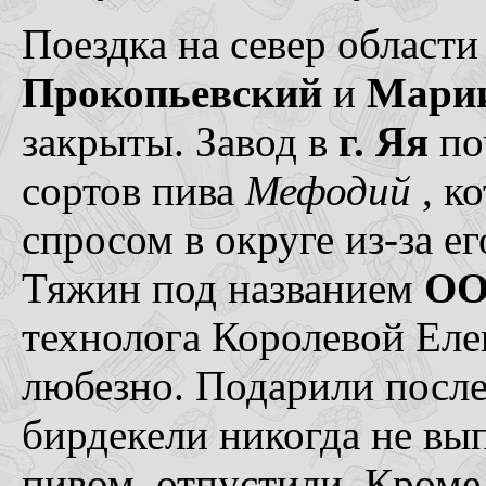
Поездка на север област
Прокопьевский
и
Мари
закрыты. Завод в
г. Яя
по
сортов пива
Мефодий
, к
спросом в округе из-за ег
Тяжин под названием
ОО
технолога Королевой Ел
любезно. Подарили посл
бирдекели никогда не вып
пивом, отпустили. Кроме