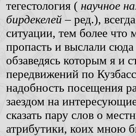
тегестология (
научное на
бирдекелей
– ред.), всег
ситуации, тем более что 
пропасть и выслали сюда
обзаведясь которым я и 
передвижений по Кузбас
надобность посещения ра
заездом на интересующие
сказать пару слов о мес
атрибутики, коих мною б