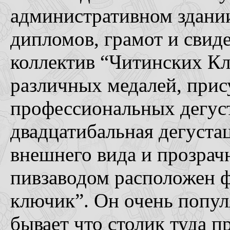
административном здании
дипломов, грамот и свиде
коллектив “Читинских К
различных медалей, прис
профессиональных дегус
двадцатибальная дегустац
внешнего вида и прозрач
пивзаводом расположен 
ключик”. Он очень попул
бывает что столик туда п