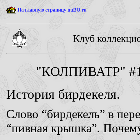
На главную страницу nuBO.ru
Клуб коллекцио
"КОЛПИВАТР" #1-
История бирдекеля.
Слово “бирдекель” в пере
“пивная крышка”. Почему