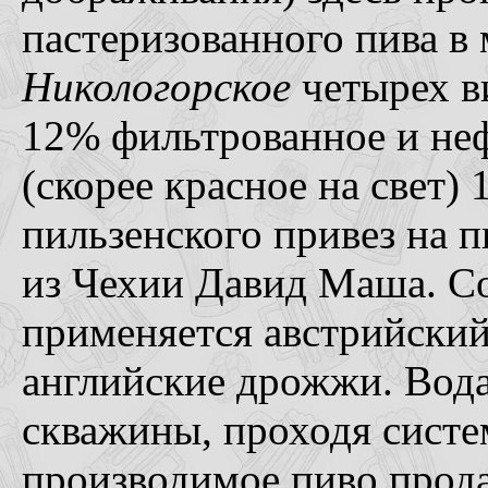
пастеризованного пива в
Никологорское
четырех в
12% фильтрованное и неф
(скорее красное на свет)
пильзенского привез на 
из Чехии Давид Маша. Со
применяется австрийский
английские дрожжи. Вода
скважины, проходя систе
производимое пиво прода