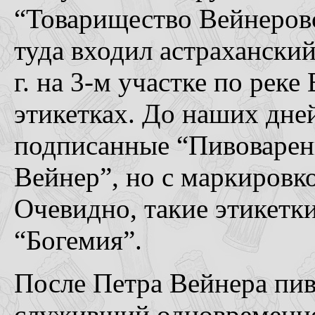
“Товарищество Вейнеровс
туда входил астраханский
г. на 3-м участке по реке
этикетках. До наших дне
подписанные “Пивоваренн
Вейнер”, но с маркировко
Очевидно, такие этикетк
“Богемия”.
После Петра Вейнера пив
служивший одновременно