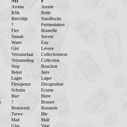
ND
F
Aroma
Arome
BJik
Boite
Bierviltje
SousBocks
?
Fermentation
Fles
Bouteille
Smaak
Saveur
Water
Eau
Gist
Levure
Verzamelaar
Collectionneur
Verzameling
Collection
Stop
Bouchon
Beker
Jarre
Lager
Lager
Flesopener
Decapsuleur
Schuim
Ecume
Bier
Biere
a
?
Brasser
Brouwerij
Brasserie
Tarwe
Ble
Malt
Malt
Glas
Vase