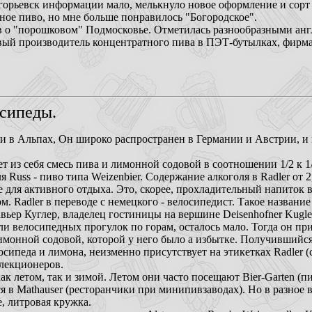
горьевск информации мало, мелькнуло новое оформление и сорт
ное пиво, но мне больше понравилось "Богородское".
в о "порошковом" Подмосковье. Отметилась разнообразными ан
ый производитель концентратного пива в ПЭТ-бутылках, фирма "
осипеды.
и в Альпах, Он широко распространен в Германии и Австрии, и
яет из себя смесь пива и лимонной содовой в соотношении 1/2 к 1
я Russ - пиво типа Weizenbier. Содержание алкоголя в Radler от 
ве для активного отдыха. Это, скорее, прохладительный напиток 
. Radler в переводе с немецкого - велосипедист. Такое названи
вьер Куглер, владелец гостиницы на вершине Deisenhofner Kugl
ели велосипедных прогулок по горам, осталось мало. Тогда он пр
лимонной содовой, которой у него было а избытке. Получившийс
осипеда и лимона, неизменно присутствует на этикетках Radler (с
лекционеров.
как летом, так и зимой. Летом они часто посещают Bier-Garten (п
я в Mathauser (ресторанчики при минипивзаводах). Но в разное
е, литровая кружка.