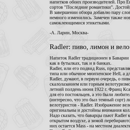
напитков обоих производителей. Про Е
сортов "Последние романтики". Достой
В завершении обзора добавлю пару сло
немного изменились. Замечен также нов
самоклеющимися этикетками.
-А. Ларин, Москва-
Radler: пиво, лимон и вел
Напиток Radler традиционен в Баварии 
как в бутылках, так и в банках.
Radler, или его подвид Russ, представл
типа или обычное мюнхенское Hell, а дл
Radler, думают, в первую очередь, о пи
скалолазанием или горным велотуризмом
летний полдень июня 1922 г. Франц Кса
для его постояльцев, а это были любит
(интересно, что это был темный сорт) 
велотуристов - Radler. Изображение вел
оригинальны и достойны внимания кол
Надо сказать, что баварцы пьют Radler 
открытом воздухе, а зимой перебираютс
них остается Mass - на местном диалект