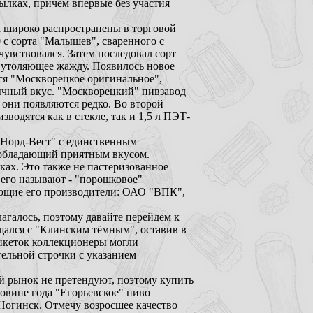
ылках, причем впервые без участия
к широко распространены в торговой
0 с сорта "Малышев", сваренного с
чувствовался. Затем последовал сорт
о утоляющее жажду. Появилось новое
ся "Москворецкое оригинальное",
бычный вкус. "Москворецкий" пивзавод
е они появляются редко. Во второй
водятся как в стекле, так и 1,5 л ПЭТ-
"Норд-Вест" с единственным
, обладающий приятным вкусом.
ах. Это также не пастеризованное
 его называют - "порошковое"
ующие его производители: ОАО "ВПК",
агалось, поэтому давайте перейдём к
ался с "Клинским тёмным", оставив в
этикеток коллекционеры могли
тельной строчки с указанием
й рынок не претендуют, поэтому купить
овине года "Егорьевское" пиво
 Ногинск. Отмечу возросшее качество