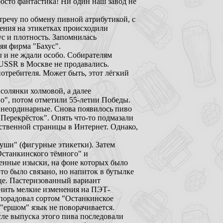
росто фантастика! Ни один наш завод не
тречу по обмену пивной атрибутикой, с
ения на этикетках происходили
ус и плотность. Запомнилась
яя фирма "Бахус".
ы и не ждали особо. Собирателям
USSR в Москве не продавались.
потребителя. Может быть, этот лёгкий
солянки холмовой, а далее
о", потом отметили 55-летии Победы.
и неординарные. Снова появилось пиво
"Перекрёсток". Опять что-то подмазали
бственной страницы в Интернет. Однако,
уши" (фигурные этикетки). Затем
Останкинского тёмного" и
венные изыски, на фоне которых было
то было связано, но напиток в бутылке
ице. Пастеризованный вариант
нить мелкие изменения на ПЭТ-
о порадовал сортом "Останкинское
 "ершом" язык не поворачивается.
сле выпуска этого пива последовали