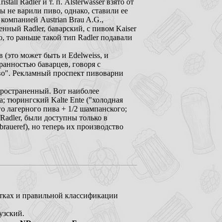
tall Radler и т. п. Alsterwasser взято от
ы не варили пиво, однако, ставили ее
 компанией Austrian Brau A.G.,
нный Radler, баварский, с пивом Kaiser
о, то раньше такой тип Radler подавали
(это может быть и Edelweiss, и
транностью баварцев, говоря с
иво". Рекламный проспект пивоварни
пространенный. Вот наиболее
ка; тюрингский Kalte Ente ("холодная
го лагерного пива + 1/2 шампанского;
 Radler, были доступны только в
aueref), но теперь их производство
тках и правильной классификации
узский.