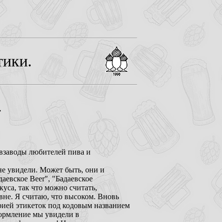
тики.
.
взаводы любителей пива и
не увидели. Может быть, они и
евское Вееr", "Бадаевское
куса, так что можно считать,
вне. Я считаю, что высоком. Вновь
ерией этикеток под кодовым названием
формление мы увидели в