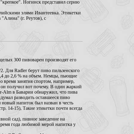
 "крепкое". Ногинск представил серию
глийскими элями Ивантеевка. Этикетки
Алина" (г. Реутов), с
 целых 300 пивоварен производят его
/2. Для Radler берут пиво пильзенского
2,4 до 2,6 % на объем. Немцы, пьющие
во время занятия спортом, например,
е он получил вот почему. В один жаркий
er-Alm в Баварии обнаружил, что пива
идумал разводить оставшееся пиво
я новый напиток был назван в честь
тр. 14-15), Такие этикетки почти всегда
ивной сад), пивное заведение на
 время года любимой мерой напитка у