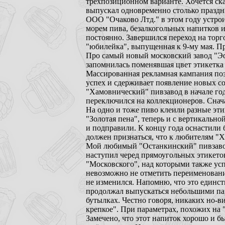
трехпозиционном варианте. Хочется ска
выпускал одновременно столько празд
ООО "Очаково Лтд." в этом году устро
морем пива, безалкогольных напитков 
постоянно. Завершился переход на торг
"юбилейка", выпущенная к 9-му мая. П
Про самый новый московский завод "Эфе
запомнилась поменявшая цвет этикетка
Массированная рекламная кампания позв
успех и сдерживает появление новых сор
"Хамовнический" пивзавод в начале год
переключился на коллекционеров. Снач
На одно и тоже пиво клеили разные эт
"Золотая пена", теперь и с вертикальн
и подправили. К концу года оснастили 
должен признаться, что к любителям "Х
Мой любимый "Останкинский" пивзавод 
наступил черед прямоугольных этикето
"Московского", над которыми также усп
невозможно не отметить переименование
не изменился. Напомню, что это единст
продолжал выпускаться небольшими пар
бутылках. Честно говоря, никаких но-ви
крепкое". При параметрах, похожих на 
Замечено, что этот напиток хорошо и б