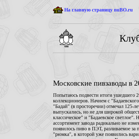
На главную страницу nuBO.ru
Клуб
Московские пивзаводы в 20
Попытаюсь подвести итоги ушедшего 20
коллекционеров. Начнем с "Бадаевского
"Бадай" (в просторечии) отмечал 125-л
выпускались, но не для широкой общес
классическое" и "Бадаевское светлое". 
ассортимент завода радикально не изме
появилось пиво в ПЭТ, разливаемое за 
"рюмка", в которой уже появились вари