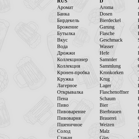
RUS
D
Аромат
Aroma
Банка
Dosen
Бирдекель
Bierdeckel
Брожение
Garung
Бутылка
Flasche
Вкус
Geschmack
Вода
Wasser
Дрожжи
Hefe
Коллекционер
Sammler
Коллекция
Sammlung
Кронен-пробка
Kronkorken
Кружка
Krug
Лагерное
Lager
Открывалка
Flaschenoffner
Пена
Schaum
Пиво
Bier
Пивоварение
Bierbrauen
Пивоварня
Brauerei
Пшеничное
Weizen
Солод
Malz
Стакан
Glas