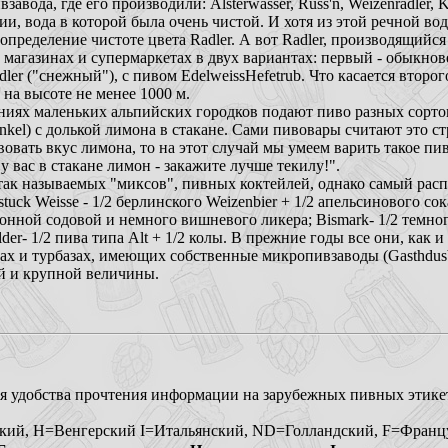
ода, где его производили: Alsterwasser, Russ'n, Weizenradler, Kris
ии, вода в которой была очень чистой. И хотя из этой речной вод
 определение чистоте цвета Radler. А вот Radler, производящийся
магазинах и супермаркетах в двух вариантах: первый - обыкнове
dler ("снежный"), с пивом EdelweissHefetrub. Что касается второг
 на высоте не менее 1000 м.
иях маленьких альпийских городков подают пиво разных сортов 
 Dunkel) с долькой лимона в стакане. Сами пивовары считают это с
вовать вкус лимона, то на этот случай мы умеем варить такое п
у вас в стакане лимон - закажите лучше текилу!".
 так называемых "миксов", пивных коктейлей, однако самый рас
tuck Weisse - 1/2 берлинского Weizenbier + 1/2 апельсинового со
имонной содовой и немного вишневого ликера; Bismark- 1/2 темно
er- 1/2 пива типа Alt + 1/2 колы. В прежние годы все они, как и
х и турбазах, имеющих собственные микропивзаводы (Gasthdusbr
ей и крупной величины.
.
я удобства прочтения информации на зарубежных пивных этике
ий, Н=Венгерский I=Итальянский, ND=Голландский, F=Франц