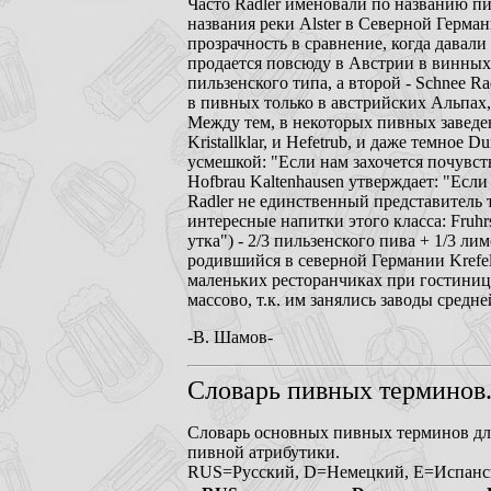
Часто Radler именовали по названию пивзав
названия реки Alster в Северной Герман
прозрачность в сравнение, когда давали
продается повсюду в Австрии в винных 
пильзенского типа, а второй - Schnee Ra
в пивных только в австрийских Альпах,
Между тем, в некоторых пивных заведен
Kristallklar, и Hefetrub, и даже темное
усмешкой: "Если нам захочется почувст
Hofbrau Kaltenhausen утверждает: "Если 
Radler не единственный представитель
интересные напитки этого класса: Fruhrs
утка") - 2/3 пильзенского пива + 1/3 л
родившийся в северной Германии Krefeld
маленьких ресторанчиках при гостиница
массово, т.к. им занялись заводы средн
-В. Шамов-
Словарь пивных терминов
Словарь основных пивных терминов дл
пивной атрибутики.
RUS=Русский, D=Немецкий, Е=Испанск