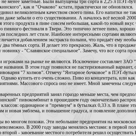
 не менее заметные. Были выпущены три сорта в 2,25 л ПЭТ-бут
инского", как и "Очаково" кстати, практически не обновлялся.
дивил великолепным качеством своего пива. Его напитки не та
ли даже забыли о его существовании. А началось всё весной 200
я этого продукта в пиве совсем небольшая, какой-то новый вкус 
го пивного фестиваля в Твери. Это типично летнее пиво, хорош
ля последних лет стиле. Наиболее интересными сортами являют
отличается добавлением экстракта полыни, что придаёт ему нео
 два тёмных сорта. И делает это прекрасно. Жаль, что в продаж
новинку - "Славянское специальное". Замечу, что все сорта произ
 игроками на рынке не являются. Исключение составляет ЗАО 
 названия. В этом году появился не пастеризованный вариант
ивоварня "7 холмов". Отмечу "Янтарное бочковое" в ПЭТ-бутылк
 Однако купить его очень сложно. Пиво из концентрата, или как
риятиями. Массового спроса оно не имеет. Мной замечены след
варенных предприятий занял гораздо меньше места, чем предпол
инский" пивокомбинат в прошедшем году окончательно распрощ
х классов: ординарное и "премиум" в бутылках 0,33 л. В плане 
м и новая эмблема, и повышение градуса, и появление дополни
ы во многом похожи. Эти небольшие предприятия на московски
евозможно. В 2000 году заводы менялись местами: в первой пол
о второй - завоевание местного потребителя решил осуществить