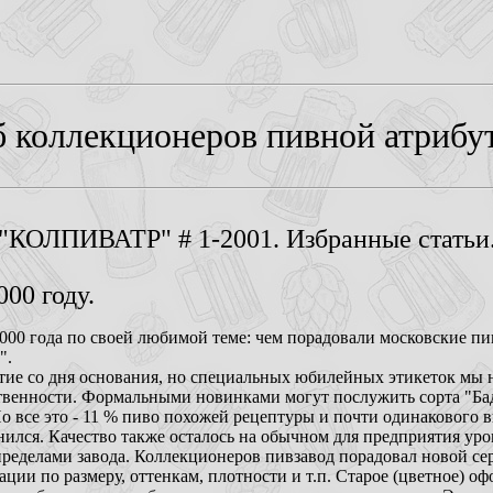
 коллекционеров пивной атрибу
"КОЛПИВАТР" # 1-2001. Избранные статьи
00 году.
00 года по своей любимой теме: чем порадовали московские пи
".
етие со дня основания, но специальных юбилейных этикеток мы 
твенности. Формальными новинками могут послужить сорта "Бада
Но все это - 11 % пиво похожей рецептуры и почти одинакового в
нился. Качество также осталось на обычном для предприятия уро
пределами завода. Коллекционеров пивзавод порадовал новой с
ации по размеру, оттенкам, плотности и т.п. Старое (цветное) о