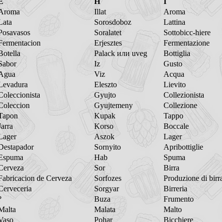
E
H
I
Aroma
Illat
Aroma
Lata
Sorosdoboz
Lattina
Posavasos
Soralatet
Sottobicc-hiere
Fermentacion
Erjesztes
Fermentazione
Botella
Palack или uveg
Bottiglia
Sabor
Iz
Gusto
Agua
Viz
Acqua
Levadura
Eleszto
Lievito
Coleccionista
Gyujto
Collezionista
Coleccion
Gyujtemeny
Collezione
Tapon
Kupak
Tappo
Jarra
Korso
Boccale
Lager
Aszok
Lager
Destapador
Sornyito
Apribottiglie
Espuma
Hab
Spuma
Cerveza
Sor
Birra
Fabricacion de Cerveza
Sorfozes
Produzione di birr
Cerveceria
Sorgyar
Birreria
?
Buza
Frumento
Malta
Malata
Malto
Vaso
Pohar
Bicchiere