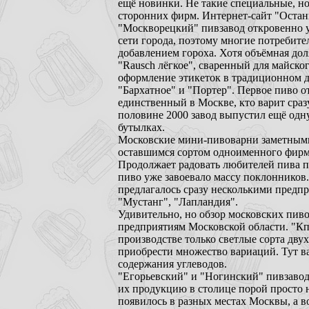
ещё новинки. Не такие специальные, но
сторонних фирм. Интернет-сайт "Останк
"Москворецкий" пивзавод откровенно у
сети города, поэтому многие потребите
добавлением гороха. Хотя объёмная дол
"Rausch лёгкое", сваренный для майско
оформление этикеток в традиционном д
"Бархатное" и "Портер". Первое пиво 
единственный в Москве, кто варит сразу
половине 2000 завод выпустил ещё одну 
бутылках.
Московские мини-пивоварни заметными
оставшимся сортом одноименного фирме
Продолжает радовать любителей пива п
пиво уже завоевало массу поклонников.
предлагалось сразу несколькими предп
"Мустанг", "Лапландия".
Удивительно, но обзор московских пиво
предприятиям Московской области. "Кп
производстве только светлые сорта дву
приобрести множество вариаций. Тут ва
содержания углеводов.
"Егорьевский" и "Ногинский" пивзавод
их продукцию в столице порой просто н
появилось в разных местах Москвы, а в