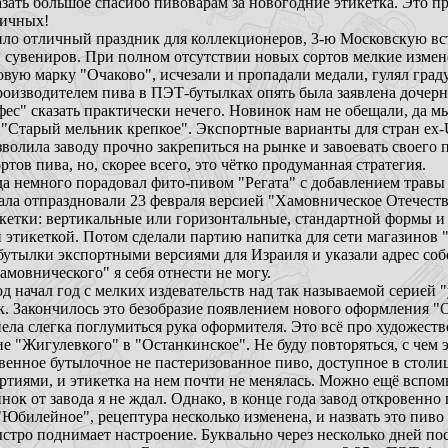
зать большое спасибо пивоварам за новогодние этикетка. Это п
ничных!
ило отличный праздник для коллекционеров, 3-ю Московскую вс
и сувениров. При полном отсутствии новых сортов мелкие измен
овую марку "Очаково", исчезали и пропадали медали, гулял град
роизводителем пива в ПЭТ-бутылках опять была заявлена дочерн
с" сказать практически нечего. Новинок нам не обещали, да м
 "Старый мельник крепкое". Экспортные варианты для стран ex-
олила заводу прочно закрепиться на рынке и завоевать своего 
тов пива, но, скорее всего, это чётко продуманная стратегия.
а немного порадовал фито-пивом "Регата" с добавлением травы 
ала отпраздновали 23 февраля версией "Хамовническое Отечеств
икетки: вертикальные или горизонтальные, стандартной формы 
ой этикеткой. Потом сделали партию напитка для сети магазинов 
бутылки экспортными версиями для Израиля и указали адрес со
амовнического" я себя отнести не могу.
начал год с мелких издевательств над так называемой серией "
к. Закончилось это безобразие появлением нового оформления "
ела слегка поглумиться рука оформителя. Это всё про художест
 "Жигулевкого" в "Останкинское". Не буду повторяться, с чем э
венное бутылочное не пастеризованное пиво, доступное в стол
тиями, и этикетка на нем почти не менялась. Можно ещё вспом
нок от завода я не ждал. Однако, в конце года завод откровенн
"Юбилейное", рецептура несколько изменена, и назвать это пиво
ыстро поднимает настроение. Буквально через несколько дней по