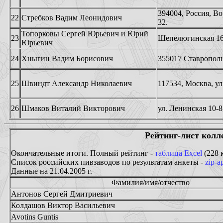
394004, Россия, В
22
Стребков Вадим Леонидович
32.
Топорковы Сергей Юрьевич и Юрий
23
Шепелюгинская 16-
Юрьевич
24
Хныгин Вадим Борисович
355017 Ставрополь,
25
Швиндт Александр Николаевич
117534, Москва, ул.
26
Шмаков Виталий Викторович
ул. Ленинская 10-8
Рейтинг-лист колл
Окончательные итоги. Полный рейтинг -
таблица Excel
(228 к
Список российских пивзаводов по результатам анкеты -
zip-а
Данные на 21.04.2005 г.
Фамилия/имя/отчество
Антонов Сергей Дмитриевич
Колдашов Виктор Васильевич
Avotins Guntis