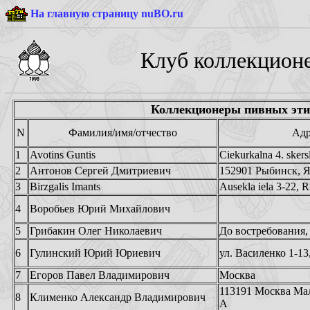
На главную страницу nuBO.ru
Клуб коллекционе
Коллекционеры пивных эти
N
Фамилия/имя/отчество
Адр
1
Avotins Guntis
Ciekurkalna 4. skers
2
Антонов Сергей Дмитриевич
152901 Рыбинск, Яр
3
Birzgalis Imants
Ausekla iela 3-22,
4
Воробьев Юрий Михайлович
5
Грибакин Олег Николаевич
До востребования
6
Гулинский Юрий Юриевич
ул. Василенко 1-13
7
Егоров Павел Владимирович
Москва
113191 Москва Мала
8
Клименко Александр Владимирович
А