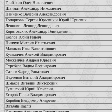
Грибакин Олег Николаевич
Швиндт Александр Николаевич
Панченко Валерий Александрович
Топорковы Сергей Юрьевич и Юрий Юриевич
Леонович Леонид Леонидович
Коротовских Александр Геннадиевич
Козлов Юрий Ильич
Пинчук Михаил Игнатьевич
Маликов Илья Валентинович
Кузьмичев Алексей Владимирович
Москвичев Андрей Юрьевич
Стребков Вадим Леонидович
Сатаев Фарид Ринатович
Педченко Виталий Аладимирович
Шмаков Виталий Викторович
Гулинский Юрий Юриевич
Егоров Павел Владимирович
Коробов Владимир Андреевич
Birzgalis Imants
Клименко Александр Владимирович