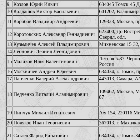
9
Козлов Юрий Ильич
634045 Томск-45 До
10
Колдашов Виктор Васильевич
601202, Владимирс
11
Коробов Владимир Андреевич
129323, Москва, пр
623400, До Востре
12
Коротовских Александр Геннадиевич
Свердл. обл.
13
Кузьмичев Алексей Владимирович
Михневская 15-32,
14
Леонович Леонид Леонидович
Лесная 5-87, Черн
15
Маликов Илья Валентинович
Россия
16
Москвичев Андрей Юрьевич
634034, г. Томск, 
17
Панченко Валерий Александрович
443013, Самара, А/
109462, Москва, Ма
18
Педченко Виталий Аладимирович
87
19
Пинчук Михаил Игнатьевич
А/я 154, 220116 Ми
20
Поляков Иван Георгиевич
367013, г. Махачкал
21
Сатаев Фарид Ринатович
634034, г. Томск-3