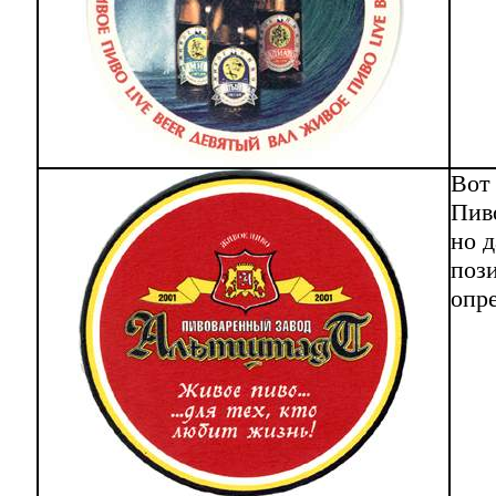
Вот
Пив
но д
пози
опре