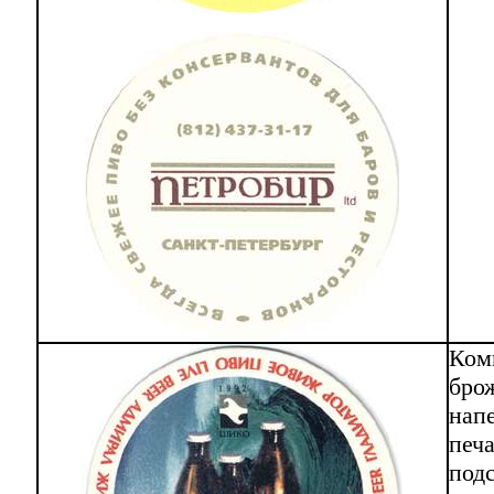
Ком
брож
напе
печа
под