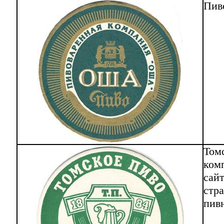
Пив
Том
ком
сай
стра
пив