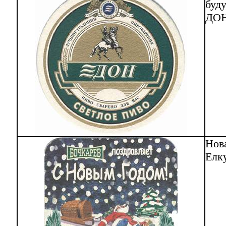
буду
ДОН.
Нова
Елку