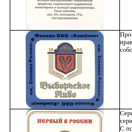
Про
нрав
собс
Сери
сери
С п