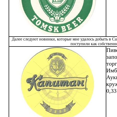
Далее следуют новинки, которые мне удалось добыть в С
поступили как собственно
Пив
зап
тор
Имби
Аук
круж
0,33