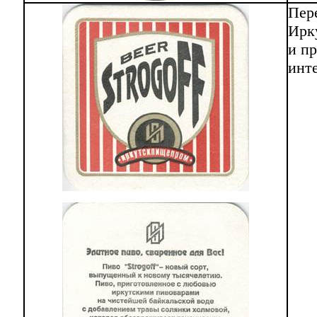
Пер
Ирку
и пр
инт