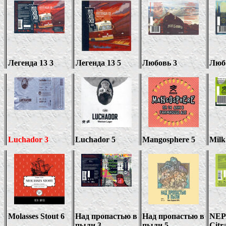
Легенда 13
3
Легенда 13 5
Любовь 3
Люб
Luchador 3
Luchador 5
Mangosphere 5
Milk
Molasses Stout 6
Над пропастью в
Над пропастью в
NEP
пыли
3
пыли 5
Citr