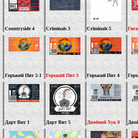
Countryside 4
Criminals 3
Criminals 5
Гиг
Горький Пит 2
-1
Горький Пит
3
Горький Пит 4
Гор
Дарт Вит 1
Дарт Вит
5
Двойной Хук
0
Дво