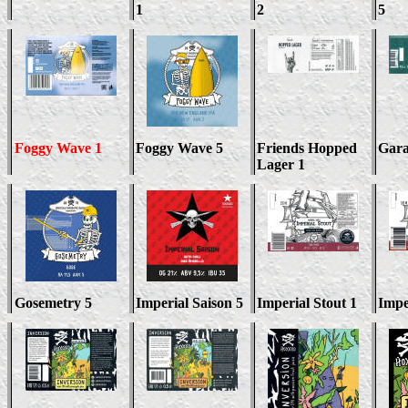
1
2
5
Foggy Wave 1
Foggy Wave 5
Friends Hopped
Gara
Lager 1
Gosemetry 5
Imperial Saison 5
Imperial Stout 1
Impe