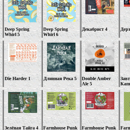
Deep Spring
Deep Spring
Декабрист 4
Дерз
Whirl 5
Whirl 6
Die Harder 1
Длинная Река 5
Double Amber
Зав
Ale 5
Кап
Зелёная Тайга 4
Farmhouse Punk
Farmhouse Punk
Far