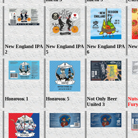
New England IPA
New England IPA
New England IPA
New
2
5
6
Новичок 1
Новичок 5
Not Only Beer
Nuts
United 3
Fury