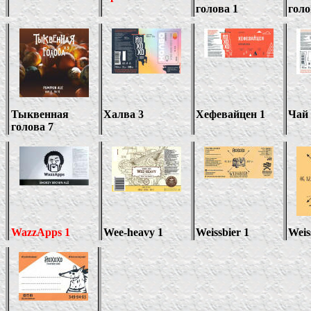
голова 1
гол
Тыквенная
Халва 3
Хефевайцен 1
Чай
голова
7
WazzApps 1
Wee-heavy 1
Weissbier
1
Weis