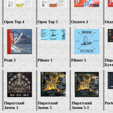
Open Top 4
Open Top 5
Ozzzero 3
Ozzz
Peak 5
Pilsner 1
Pilsner 5
Пир
Бухт
Пиратский
Пиратский
Пиратский
Port
Замок 3
Замок
5
Замок
5-1