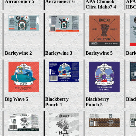
Антагонист 5
Антагонист
6
APA Chinook
APA
Citra Idaho7 4
HBC
Barleywine 2
Barleywine 3
Barleywine 5
Barl
Big Wave 5
Blackberry
Blackberry
Blac
Punch 1
Punch 5