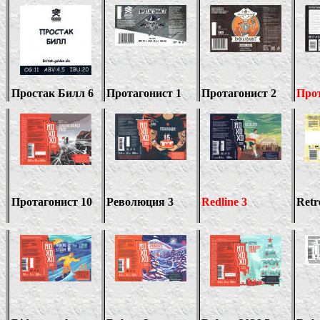
Простак Билл
6
Протагонист 1
Протагонист
2
Прот
Протагонист
10
Революция 3
Redline 3
Retr