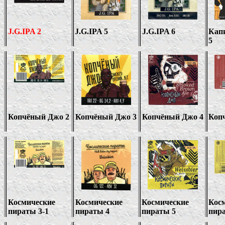
J.G.IPA 2
J.G.IPA 5
J.G.IPA 6
Кап
5
Копчёный Джо 2
Копчёный Джо 3
Копчёный Джо
4
Коп
Космические
Космические
Космические
Кос
пираты 3-1
пираты 4
пираты 5
пир