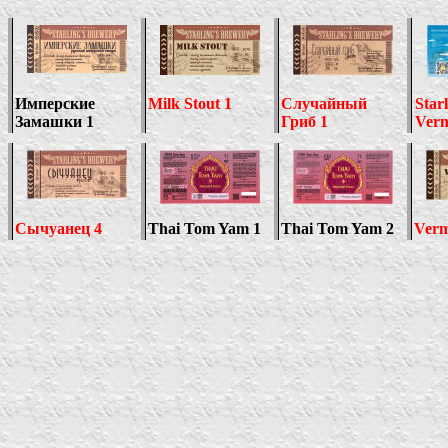
Имперские
Milk Stout 1
Случайный
Starl
Замашки 1
Гриб 1
Verm
Сычуанец
4
Thai Tom Yam 1
Thai Tom Yam 2
Verm