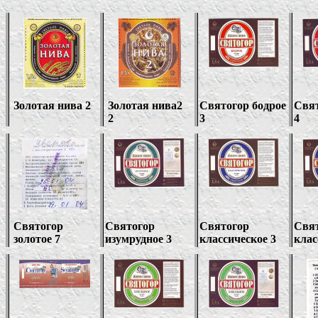
Золотая нива 2
Золотая нива2
Святогор бодрое
Свят
2
3
4
Святогор
Святогор
Святогор
Свя
золотое 7
изумрудное 3
классическое 3
клас