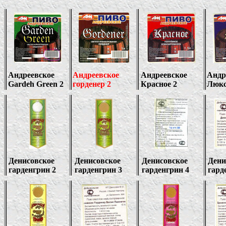
Андреевское
Андреевское
Андреевское
Андр
Gardeh Green 2
горденер 2
Красное 2
Люкс
Денисовское
Денисовское
Денисовское
Дени
гарденгрин 2
гарденгрин 3
гарденгрин
4
гард