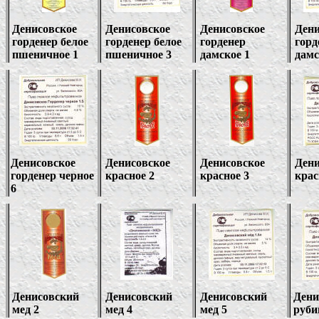
Денисовское
Денисовское
Денисовское
Дени
горденер белое
горденер белое
горденер
горд
пшеничное
1
пшеничное 3
дамское
1
дамс
Денисовское
Денисовское
Денисовское
Дени
горденер черное
красное 2
красное 3
крас
6
Денисовский
Денисовский
Денисовский
Дени
мед 2
мед 4
мед 5
руби