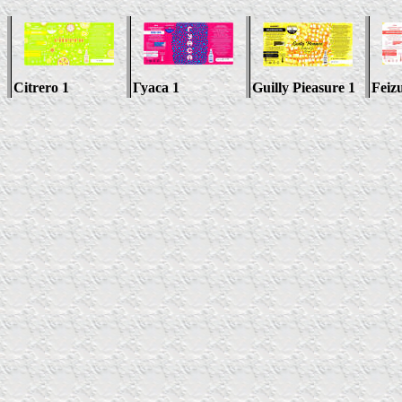
Citrero 1
Гуаса 1
Guilly Pieasure 1
Feiz