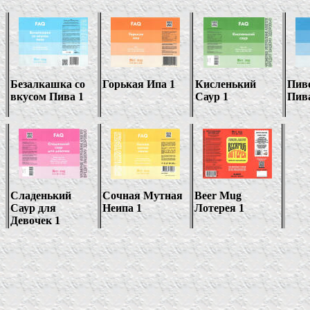
Безалкашка со
Горькая Ипа 1
Кисленький
Пиво
вкусом Пива 1
Саур 1
Пив
Сладенький
Сочная Мутная
Beer Mug
Саур для
Неипа 1
Лотерея 1
Девочек 1