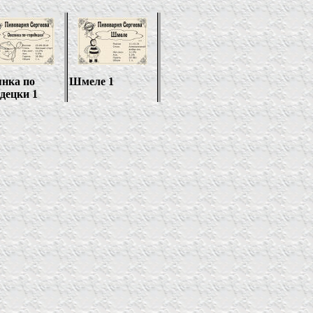
нка по
Шмеле 1
децки 1