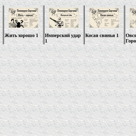
Жить хорошо 1
Имперский удар
Косая свинья 1
Овся
1
Горо