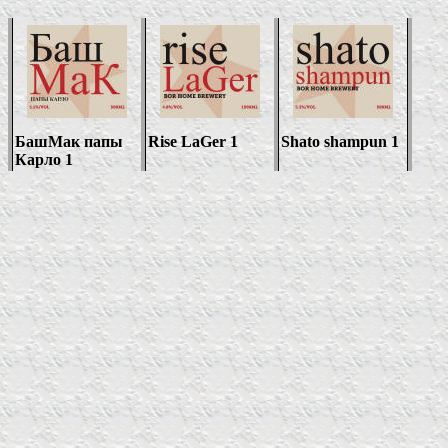
БашМак папы
Rise LaGer 1
Shato shampun 1
Карло 1