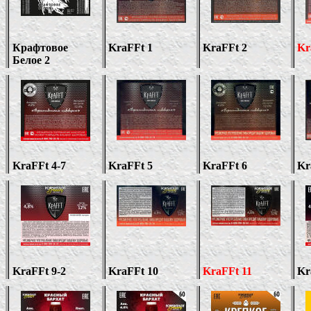
Крафтовое
KraFFt 1
KraFFt
2
Kr
Белое 2
KraFFt
4-7
KraFFt 5
KraFFt
6
Kr
KraFFt
9-2
KraFFt 10
KraFFt
11
Kr