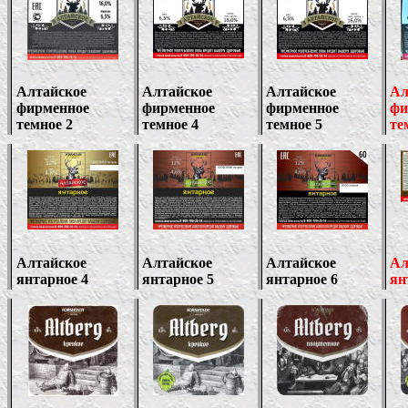
Алтайское
Алтайское
Алтайское
Ал
фирменное
фирменное
фирменное
фи
темное 2
темное 4
темное 5
те
Алтайское
Алтайское
Алтайское
Ал
янтарное 4
янтарное
5
янтарное
6
ян