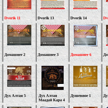
Dvorik
11
Dvorik
13
Dvorik
1
4
Dv
Домашнее 2
Домашнее 3
Домашнее 6
До
Дух Алтая
5
Дух Алтая
Душевное 1
Ду
Маадай Кара 4