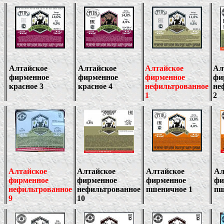
Алтайское
Алтайское
Алтайское
Ал
фирменное
фирменное
фирменное
фи
красное 3
красное 4
нефильтрованное
не
1
2
Алтайское
Алтайское
Алтайское
Ал
фирменное
фирменное
фирменное
фи
нефильтрованное
нефильтрованное
пшеничное 1
пш
9
10