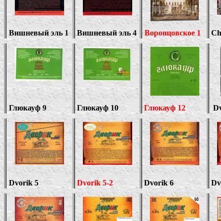
Вишневый эль 1
Вишневый эль
4
Воронцовское 1
Ch
Глюкауф 9
Глюкауф 10
Глюкауф 12
Dv
Dvorik
5
Dvorik
5-2
Dvorik
6
Dv