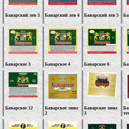
Баварский лев
3
Баварский лев 4
Баварский лев
5
Ба
Баварское 3
Баварское
4
Баварское 6
Ба
Баварское
1
2
Баварское люкс
Баварское люкс
Ба
2
3
те