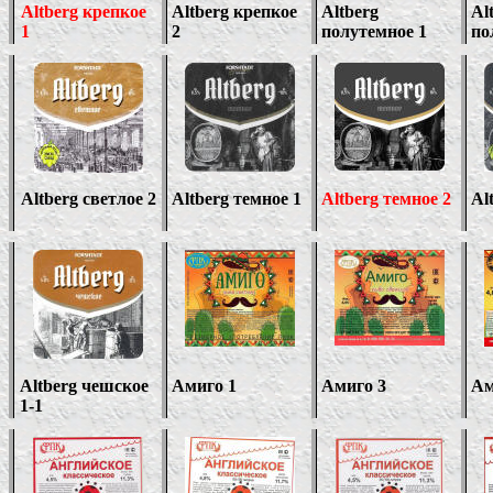
Altberg
крепкое
Altberg
крепкое
Altberg
Al
1
2
полутемное 1
по
Altberg
светлое
2
Altberg
темное 1
Altberg
темное 2
Al
Altberg
чешское
Амиго 1
Амиго 3
Ам
1-1