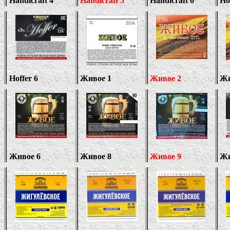
Handicraft 4
Handicraft
5
Handicraft
6
Ho
Hoffer
6
Живое
1
Живое 2
Ж
Живое 6
Живое 8
Живое 9
Ж