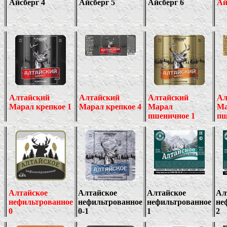
Айсберг 4
Айсберг 5
Айсберг 6
Ай
Алтайский
Алтайский
Алтайский
Ал
Марал крепкое 1
Марал крепкое 4
Марал
Ма
пшеничное 1
пш
Алтайское
Алтайское
Алтайское
Ал
нефильтрованное
нефильтрованное
нефильтрованное
не
0
0
-1
1
2